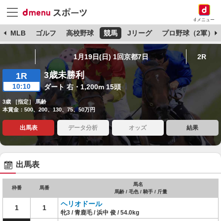
dメニュー
球
MLB
ゴルフ
高校野球
競馬
Jリーグ
プロ野球（2軍）
1月19日(日) 1回京都7日
2R
3歳未勝利
1R
10:10
ダート 右・1,200m 15頭
3歳 ［指定］ 馬齢
本賞金：500、200、130、75、50万円
出馬表
データ分析
オッズ
結果
出馬表
馬名
枠番
馬番
馬齢 / 毛色 / 騎手 / 斤量
ヘリオドール
1
1
牝3 / 青鹿毛 / 浜中 俊 / 54.0kg