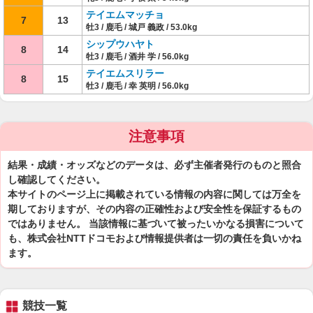
テイエムマッチョ
7
13
牡3 / 鹿毛 / 城戸 義政 / 53.0kg
シップウハヤト
8
14
牡3 / 鹿毛 / 酒井 学 / 56.0kg
テイエムスリラー
8
15
牡3 / 鹿毛 / 幸 英明 / 56.0kg
注意事項
結果・成績・オッズなどのデータは、必ず主催者発行のものと照合
し確認してください。
本サイトのページ上に掲載されている情報の内容に関しては万全を
期しておりますが、その内容の正確性および安全性を保証するもの
ではありません。 当該情報に基づいて被ったいかなる損害について
も、株式会社NTTドコモおよび情報提供者は一切の責任を負いかね
ます。
競技一覧