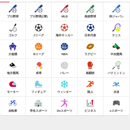
プロ野球
プロ野球(2軍)
MLB
高校野球
侍ジャパン
ゴルフ
Jリーグ
海外サッカー
日本代表
テニス
大相撲
Bリーグ
NBA
ラグビー
中央競馬
地方競馬
卓球
バレー
格闘技
バドミントン
モーター
フィギュア
ウィンター
陸上
水泳
自転車
学生スポーツ
Doスポーツ
ビジネス
eスポーツ