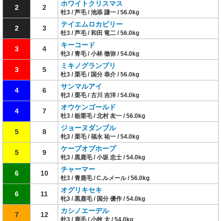
ホワイトクリスマス
2
2
牡3 / 芦毛 / 池添 謙一 / 56.0kg
テイエムロカビリー
2
3
牡3 / 芦毛 / 和田 竜二 / 56.0kg
キーコード
3
4
牝3 / 青毛 / 小林 徹弥 / 54.0kg
ミキノグランプリ
3
5
牡3 / 栗毛 / 国分 恭介 / 56.0kg
サンマルアイ
4
6
牝3 / 栗毛 / 古川 吉洋 / 54.0kg
オウケンゴールド
4
7
牡3 / 栃栗毛 / 北村 友一 / 56.0kg
ジョーヌダンブル
5
8
牝3 / 栗毛 / 福永 祐一 / 54.0kg
ケープオブホープ
5
9
牝3 / 黒鹿毛 / 小坂 忠士 / 54.0kg
チャーマー
6
10
牡3 / 青鹿毛 / C.ルメール / 56.0kg
オグリキセキ
6
11
牝3 / 黒鹿毛 / 国分 優作 / 54.0kg
カシノエーデル
7
12
牝3 / 鹿毛 / 小牧 太 / 54.0kg