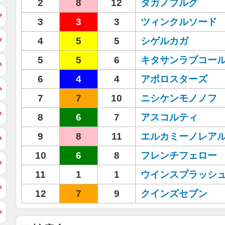
2
8
12
タガノブルグ
3
3
3
ツィンクルソード
4
5
5
シゲルカガ
5
5
6
キタサンラブコー
6
4
4
アポロスターズ
7
7
10
ニシケンモノノフ
8
6
7
アスコルティ
9
8
11
エルカミーノレア
10
6
8
フレンチフェロー
11
1
1
ウインスプラッシ
12
7
9
クインズセブン