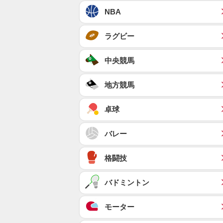
NBA
ラグビー
中央競馬
地方競馬
卓球
バレー
格闘技
バドミントン
モーター