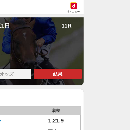
dメニュー
京1日
11R
オッズ
結果
着差
ル
1.21.9