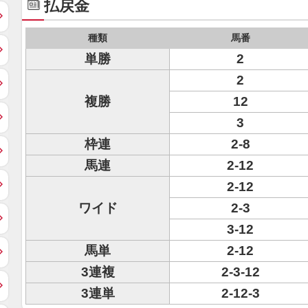
払戻金
種類
馬番
単勝
2
2
複勝
12
3
枠連
2-8
馬連
2-12
2-12
ワイド
2-3
3-12
馬単
2-12
3連複
2-3-12
3連単
2-12-3