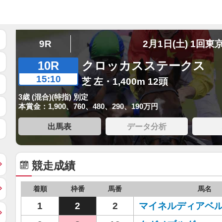
9R
2月1日(土) 1回東
10R
クロッカスステークス
15:10
芝 左・1,400m 12頭
3歳 (混合)(特指) 別定
本賞金：1,900、760、480、290、190万円
出馬表
データ分析
競走成績
着順
枠番
馬番
馬名
1
2
2
マイネルディアベ