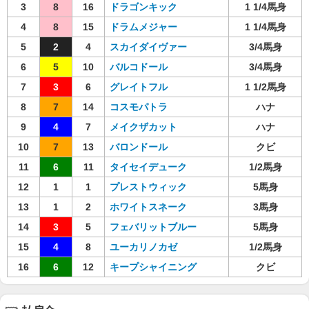
3
8
16
ドラゴンキック
1 1/4馬身
4
8
15
ドラムメジャー
1 1/4馬身
5
2
4
スカイダイヴァー
3/4馬身
6
5
10
バルコドール
3/4馬身
7
3
6
グレイトフル
1 1/2馬身
8
7
14
コスモパトラ
ハナ
9
4
7
メイクザカット
ハナ
10
7
13
バロンドール
クビ
11
6
11
タイセイデューク
1/2馬身
12
1
1
プレストウィック
5馬身
13
1
2
ホワイトスネーク
3馬身
14
3
5
フェバリットブルー
5馬身
15
4
8
ユーカリノカゼ
1/2馬身
16
6
12
キープシャイニング
クビ