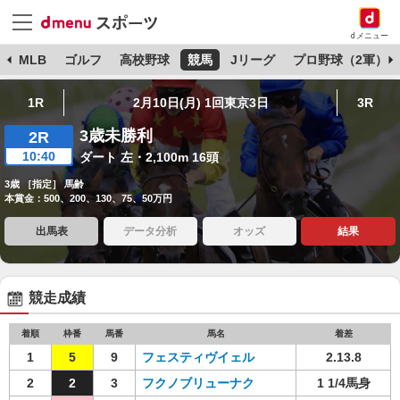
dメニュー
球
MLB
ゴルフ
高校野球
競馬
Jリーグ
プロ野球（2軍）
1R
2月10日(月) 1回東京3日
3R
3歳未勝利
2R
10:40
ダート 左・2,100m 16頭
3歳 ［指定］ 馬齢
本賞金：500、200、130、75、50万円
出馬表
データ分析
オッズ
結果
競走成績
着順
枠番
馬番
馬名
着差
1
5
9
フェスティヴイェル
2.13.8
2
2
3
フクノブリューナク
1 1/4馬身