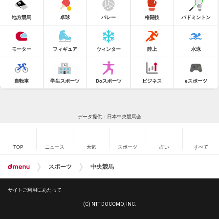
地方競馬
卓球
バレー
格闘技
バドミントン
モーター
フィギュア
ウィンター
陸上
水泳
自転車
学生スポーツ
Doスポーツ
ビジネス
eスポーツ
データ提供：日本中央競馬会
TOP
ニュース
天気
スポーツ
占い
すべて
スポーツ
中央競馬
サイトご利用にあたって
(C) NTT DOCOMO, INC.