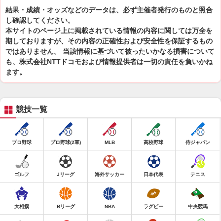
結果・成績・オッズなどのデータは、必ず主催者発行のものと照合
し確認してください。
本サイトのページ上に掲載されている情報の内容に関しては万全を
期しておりますが、その内容の正確性および安全性を保証するもの
ではありません。 当該情報に基づいて被ったいかなる損害について
も、株式会社NTTドコモおよび情報提供者は一切の責任を負いかね
ます。
競技一覧
プロ野球
プロ野球(2軍)
MLB
高校野球
侍ジャパン
ゴルフ
Jリーグ
海外サッカー
日本代表
テニス
大相撲
Bリーグ
NBA
ラグビー
中央競馬