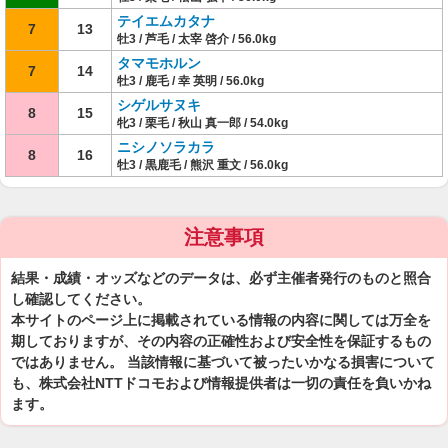
テイエムカタナ
7
13
牡3 / 芦毛 / 太宰 啓介 / 56.0kg
タマモホルン
7
14
牡3 / 鹿毛 / 幸 英明 / 56.0kg
シゲルサヌキ
8
15
牝3 / 栗毛 / 秋山 真一郎 / 54.0kg
ニシノソラカラ
8
16
牡3 / 黒鹿毛 / 熊沢 重文 / 56.0kg
注意事項
結果・成績・オッズなどのデータは、必ず主催者発行のものと照合
し確認してください。
本サイトのページ上に掲載されている情報の内容に関しては万全を
期しておりますが、その内容の正確性および安全性を保証するもの
ではありません。 当該情報に基づいて被ったいかなる損害について
も、株式会社NTTドコモおよび情報提供者は一切の責任を負いかね
ます。