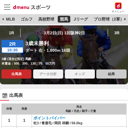
dメニュー
球
MLB
ゴルフ
高校野球
競馬
Jリーグ
プロ野球（2軍）
1R
3月2日(日) 1回阪神2日
3R
3歳未勝利
2R
10:30
ダート 右・1,800m 16頭
3歳 (混合)[指定] 馬齢
本賞金：500、200、130、75、50万円
出馬表
データ分析
オッズ
結果
出馬表
馬名
枠番
馬番
馬齢 / 毛色 / 騎手 / 斤量
ポイントパイパー
1
1
牡3 / 青鹿毛 / 岡田 祥嗣 / 56.0kg