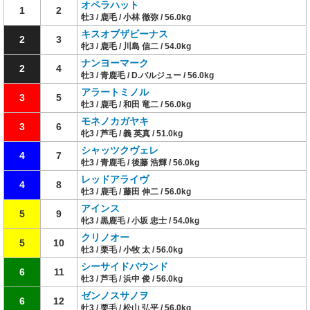
オペラハット
1
2
牡3 / 鹿毛 / 小林 徹弥 / 56.0kg
キスオブザビーナス
2
3
牝3 / 鹿毛 / 川島 信二 / 54.0kg
ナンヨーマーク
2
4
牡3 / 青鹿毛 / D.バルジュー / 56.0kg
アラートミノル
3
5
牡3 / 鹿毛 / 和田 竜二 / 56.0kg
モネノカガヤキ
3
6
牝3 / 芦毛 / 義 英真 / 51.0kg
シャッツクヴェレ
4
7
牡3 / 青鹿毛 / 後藤 浩輝 / 56.0kg
レッドアライヴ
4
8
牡3 / 鹿毛 / 藤田 伸二 / 56.0kg
アインス
5
9
牝3 / 黒鹿毛 / 小坂 忠士 / 54.0kg
クリノオー
5
10
牡3 / 栗毛 / 小牧 太 / 56.0kg
シーサイドバウンド
6
11
牡3 / 芦毛 / 浜中 俊 / 56.0kg
ゼンノスサノヲ
6
12
牡3 / 栗毛 / 松山 弘平 / 56.0kg