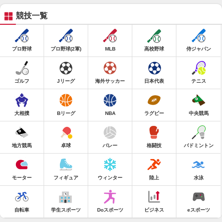
競技一覧
プロ野球
プロ野球(2軍)
MLB
高校野球
侍ジャパン
ゴルフ
Jリーグ
海外サッカー
日本代表
テニス
大相撲
Bリーグ
NBA
ラグビー
中央競馬
地方競馬
卓球
バレー
格闘技
バドミントン
モーター
フィギュア
ウィンター
陸上
水泳
自転車
学生スポーツ
Doスポーツ
ビジネス
eスポーツ