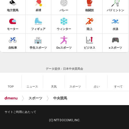
地方競馬
卓球
バレー
格闘技
バドミントン
モーター
フィギュア
ウィンター
陸上
水泳
自転車
学生スポーツ
Doスポーツ
ビジネス
eスポーツ
データ提供：日本中央競馬会
TOP
ニュース
天気
スポーツ
占い
すべて
スポーツ
中央競馬
サイトご利用にあたって
(C) NTT DOCOMO, INC.