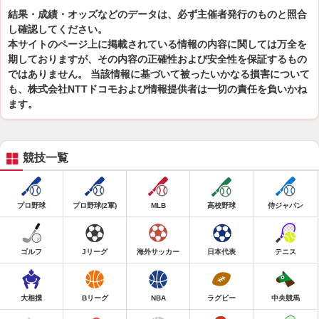
結果・成績・オッズなどのデータは、必ず主催者発行のものと照合
し確認してください。
本サイトのページ上に掲載されている情報の内容に関しては万全を
期しておりますが、その内容の正確性および安全性を保証するもの
ではありません。 当該情報に基づいて被ったいかなる損害について
も、株式会社NTTドコモおよび情報提供者は一切の責任を負いかね
ます。
競技一覧
プロ野球
プロ野球(2軍)
MLB
高校野球
侍ジャパン
ゴルフ
Jリーグ
海外サッカー
日本代表
テニス
大相撲
Bリーグ
NBA
ラグビー
中央競馬