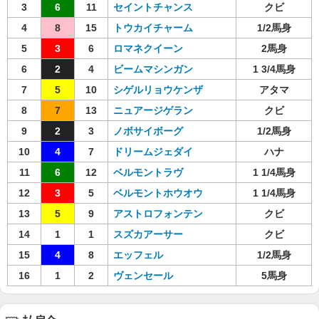
3
6
11
セイントチャンス
クビ
4
8
15
トウカイチャーム
1/2馬身
5
3
6
ロマネクイーン
2馬身
6
2
4
ビームマシンガン
1 3/4馬身
7
5
10
シゲルリョウケンザ
アタマ
8
7
13
ニュアージゲラン
クビ
9
2
3
ノボサイボーグ
1/2馬身
10
4
7
ドリームジェダイ
ハナ
11
6
12
ベルモントラヴ
1 1/4馬身
12
3
5
ベルモントホウオウ
1 1/4馬身
13
5
9
アストロフォンテン
クビ
14
1
1
スズカアーサー
クビ
15
4
8
エッフェル
1/2馬身
16
1
2
ヴェンセール
5馬身