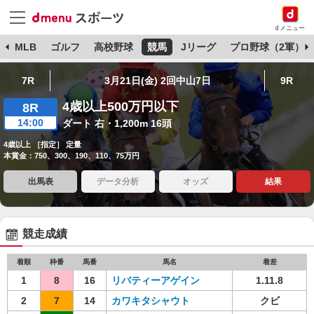
dメニュー
球
MLB
ゴルフ
高校野球
競馬
Jリーグ
プロ野球（2軍）
7R
3月21日(金) 2回中山7日
9R
4歳以上500万円以下
8R
14:00
ダート 右・1,200m 16頭
4歳以上 ［指定］ 定量
本賞金：750、300、190、110、75万円
出馬表
データ分析
オッズ
結果
競走成績
着順
枠番
馬番
馬名
着差
1
8
16
リバティーアゲイン
1.11.8
2
7
14
カワキタシャウト
クビ