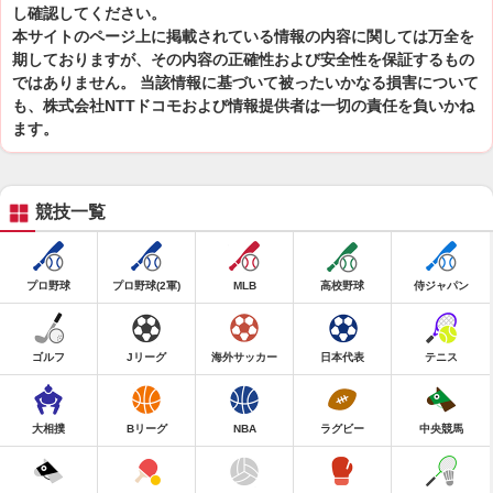
し確認してください。
本サイトのページ上に掲載されている情報の内容に関しては万全を
期しておりますが、その内容の正確性および安全性を保証するもの
ではありません。 当該情報に基づいて被ったいかなる損害について
も、株式会社NTTドコモおよび情報提供者は一切の責任を負いかね
ます。
競技一覧
プロ野球
プロ野球(2軍)
MLB
高校野球
侍ジャパン
ゴルフ
Jリーグ
海外サッカー
日本代表
テニス
大相撲
Bリーグ
NBA
ラグビー
中央競馬