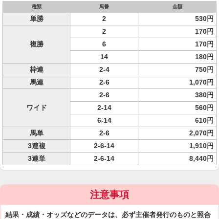
種類
馬番
金額
単勝
2
530円
2
170円
複勝
6
170円
14
180円
枠連
2-4
750円
馬連
2-6
1,070円
2-6
380円
ワイド
2-14
560円
6-14
610円
馬単
2-6
2,070円
3連複
2-6-14
1,910円
3連単
2-6-14
8,440円
注意事項
結果・成績・オッズなどのデータは、必ず主催者発行のものと照合