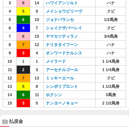
3
8
14
ハワイアンソルト
ハナ
4
5
9
メイショウビリーヴ
クビ
5
6
10
ジョナパランセ
1/2馬身
6
4
7
シェイクザバーレイ
クビ
7
8
15
ヤマカツティラノ
3/4馬身
8
7
12
ナリタタイフーン
ハナ
9
3
4
オンワードナルシス
ハナ
10
1
1
メイラード
1 1/4馬身
11
2
3
アーセナルゴール
1 1/4馬身
12
7
13
ミッキーエール
クビ
13
5
8
シンボリプロント
1 1/2馬身
14
6
11
ホクシン
3馬身
15
3
5
ナンヨーノキョー
2 1/2馬身
払戻金