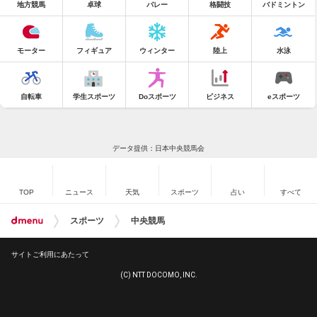
地方競馬
卓球
バレー
格闘技
バドミントン
モーター
フィギュア
ウィンター
陸上
水泳
自転車
学生スポーツ
Doスポーツ
ビジネス
eスポーツ
データ提供：日本中央競馬会
TOP
ニュース
天気
スポーツ
占い
すべて
スポーツ
中央競馬
サイトご利用にあたって
(C) NTT DOCOMO, INC.