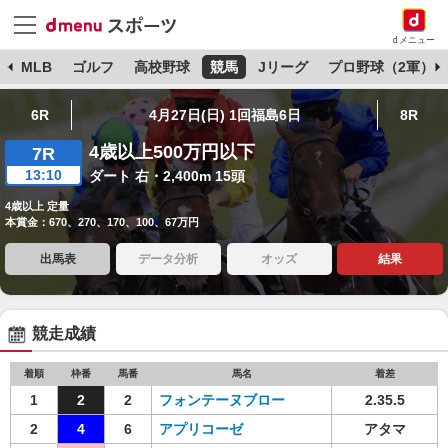
dメニュー
球
MLB
ゴルフ
高校野球
競馬
Jリーグ
プロ野球（2軍）
6R
4月27日(日) 1回福島6日
8R
4歳以上500万円以下
7R
13:10
ダート 右・2,400m 15頭
4歳以上 定量
本賞金：670、270、170、100、67万円
出馬表
データ分析
オッズ
結果
競走成績
着順
枠番
馬番
馬名
着差
1
2
2
フォンテーヌブロー
2.35.5
2
4
6
アプリコーゼ
アタマ