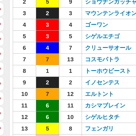
2
5
9
ショウナンガッチ
3
2
3
マウンテンライオ
4
3
4
ゴーワン
5
3
5
シゲルエチゴ
6
4
7
クリューサオール
7
7
13
コスモパトラ
8
1
1
トーホウビースト
9
2
2
イノセンテス
10
7
12
エルトント
11
6
11
カシマブレイン
12
6
10
シゲルヒタチ
13
5
8
フェンガリ