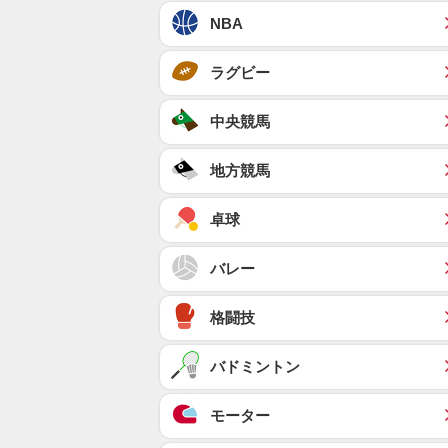
NBA
ラグビー
中央競馬
地方競馬
卓球
バレー
格闘技
バドミントン
モーター