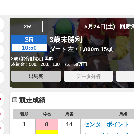
2R
5月24日(土) 1回新
3R
3歳未勝利
10:50
ダート 左・1,800m 15頭
3歳 (混合)[指定] 馬齢
本賞金：500、200、130、75、50万円
出馬表
データ分析
競走成績
着順
枠番
馬番
馬名
1
8
14
センターポイント