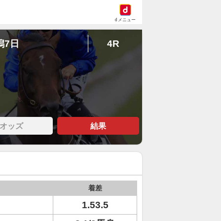
dメニュー
潟7日
4R
オッズ
結果
着差
1.53.5