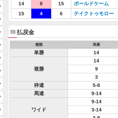
14
8
15
ボールドケーム
15
4
6
テイクトゥモロー
払戻金
種類
馬番
単勝
14
14
複勝
9
3
枠連
5-8
馬連
9-14
9-14
ワイド
3-14
3-9