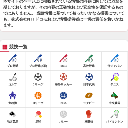
本サイトのページ上に掲載されている情報の内容に関しては万全を
期しておりますが、その内容の正確性および安全性を保証するもの
ではありません。 当該情報に基づいて被ったいかなる損害について
も、株式会社NTTドコモおよび情報提供者は一切の責任を負いかね
ます。
競技一覧
プロ野球
プロ野球(2軍)
MLB
高校野球
侍ジャパン
ゴルフ
Jリーグ
海外サッカー
日本代表
テニス
大相撲
Bリーグ
NBA
ラグビー
中央競馬
地方競馬
卓球
バレー
格闘技
バドミントン