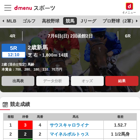
dメニュー
球
MLB
ゴルフ
高校野球
競馬
Jリーグ
プロ野球（2軍）
4R
7月6日(日) 2回函館2日
6R
2歳新馬
5R
12:10
芝 右・1,800m 14頭
2歳 (混合)[指定] 馬齢
本賞金：700、280、180、110、70万円
出馬表
データ分析
オッズ
結果
競走成績
着順
枠番
馬番
馬名
着差
1
3
4
サウスキャロライナ
1.52.7
2
2
2
マイネルポルトゥス
1 1/2馬身