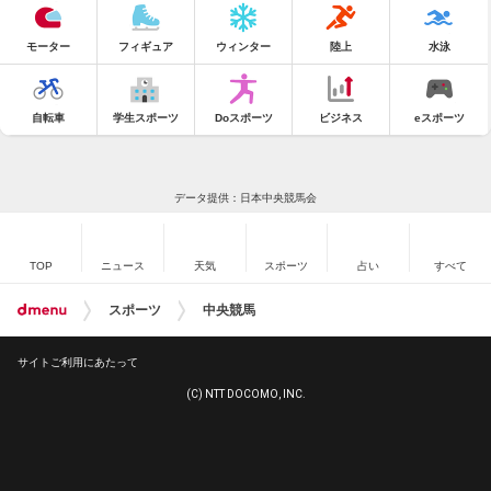
モーター
フィギュア
ウィンター
陸上
水泳
自転車
学生スポーツ
Doスポーツ
ビジネス
eスポーツ
データ提供：日本中央競馬会
TOP
ニュース
天気
スポーツ
占い
すべて
スポーツ
中央競馬
サイトご利用にあたって
(C) NTT DOCOMO, INC.