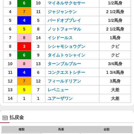
3
6
10
マイネルサクセサー
1/2馬身
4
7
11
ジャジャンケン
2 1/2馬身
5
4
5
バードオブプレイ
1/2馬身
6
5
8
ノットフォーマル
2 1/2馬身
7
8
14
イシドールス
1馬身
8
3
3
シシャモショウグン
クビ
9
6
9
タイムトゥシャイン
クビ
10
8
13
ターンブルブルー
3/4馬身
11
4
6
コンクエストシチー
1 3/4馬身
12
7
12
フィールドリアン
3馬身
13
5
7
レベニュー
大差
14
1
1
ユアーザワン
大差
払戻金
種類
馬番
金額