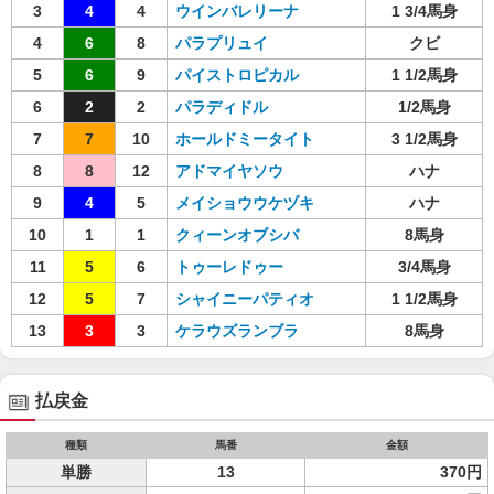
3
4
4
ウインバレリーナ
1 3/4馬身
4
6
8
パラプリュイ
クビ
5
6
9
パイストロピカル
1 1/2馬身
6
2
2
パラディドル
1/2馬身
7
7
10
ホールドミータイト
3 1/2馬身
8
8
12
アドマイヤソウ
ハナ
9
4
5
メイショウウケヅキ
ハナ
10
1
1
クィーンオブシバ
8馬身
11
5
6
トゥーレドゥー
3/4馬身
12
5
7
シャイニーパティオ
1 1/2馬身
13
3
3
ケラウズランブラ
8馬身
払戻金
種類
馬番
金額
単勝
13
370円