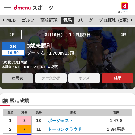
dメニュー
球
MLB
ゴルフ
高校野球
競馬
Jリーグ
プロ野球（2軍）
2R
8月16日(土) 1回札幌7日
4R
3歳未勝利
3R
10:50
ダート 右・1,700m 13頭
3歳 牝[指定] 馬齢
本賞金：460、180、120、69、46万円
出馬表
データ分析
オッズ
結果
競走成績
着順
枠番
馬番
馬名
着差
1
8
13
ボージェスト
1.47.0
2
7
11
トーセンクラウド
1 3/4馬身