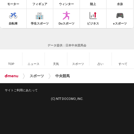
モーター
フィギュア
ウィンター
陸上
水泳
自転車
学生スポーツ
Doスポーツ
ビジネス
eスポーツ
データ提供：日本中央競馬会
TOP
ニュース
天気
スポーツ
占い
すべて
スポーツ
中央競馬
サイトご利用にあたって
(C) NTT DOCOMO, INC.