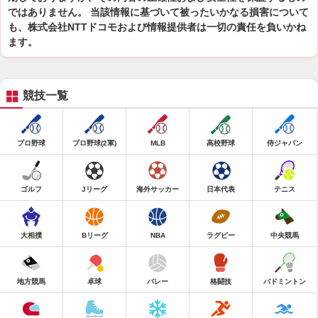
ではありません。 当該情報に基づいて被ったいかなる損害について
も、株式会社NTTドコモおよび情報提供者は一切の責任を負いかね
ます。
競技一覧
プロ野球
プロ野球(2軍)
MLB
高校野球
侍ジャパン
ゴルフ
Jリーグ
海外サッカー
日本代表
テニス
大相撲
Bリーグ
NBA
ラグビー
中央競馬
地方競馬
卓球
バレー
格闘技
バドミントン