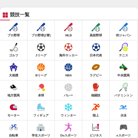
競技一覧
プロ野球
プロ野球(2軍)
MLB
高校野球
侍ジャパン
ゴルフ
Jリーグ
海外サッカー
日本代表
テニス
大相撲
Bリーグ
NBA
ラグビー
中央競馬
地方競馬
卓球
バレー
格闘技
バドミントン
モーター
フィギュア
ウィンター
陸上
水泳
自転車
学生スポーツ
Doスポーツ
ビジネス
eスポーツ