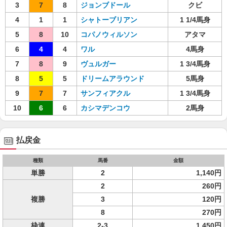
3
7
8
ジョンブドール
クビ
4
1
1
シャトーブリアン
1 1/4馬身
5
8
10
コパノウィルソン
アタマ
6
4
4
ワル
4馬身
7
8
9
ヴュルガー
1 3/4馬身
8
5
5
ドリームアラウンド
5馬身
9
7
7
サンフィアクル
1 3/4馬身
10
6
6
カシマデンコウ
2馬身
払戻金
種類
馬番
金額
単勝
2
1,140円
2
260円
複勝
3
120円
8
270円
枠連
2-3
1,450円