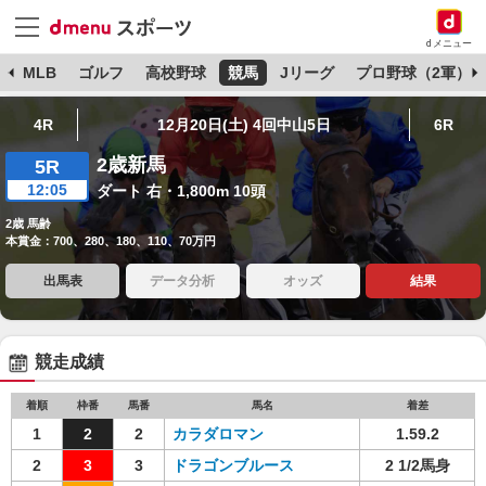
dメニュー
球
MLB
ゴルフ
高校野球
競馬
Jリーグ
プロ野球（2軍）
4R
12月20日(土) 4回中山5日
6R
2歳新馬
5R
12:05
ダート 右・1,800m 10頭
2歳 馬齢
本賞金：700、280、180、110、70万円
出馬表
データ分析
オッズ
結果
競走成績
着順
枠番
馬番
馬名
着差
1
2
2
カラダロマン
1.59.2
2
3
3
ドラゴンブルース
2 1/2馬身