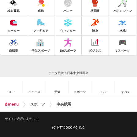
地方競馬
卓球
バレー
格闘技
バドミントン
モーター
フィギュア
ウィンター
陸上
水泳
自転車
学生スポーツ
Doスポーツ
ビジネス
eスポーツ
データ提供：日本中央競馬会
TOP
ニュース
天気
スポーツ
占い
すべて
スポーツ
中央競馬
サイトご利用にあたって
(C) NTT DOCOMO, INC.