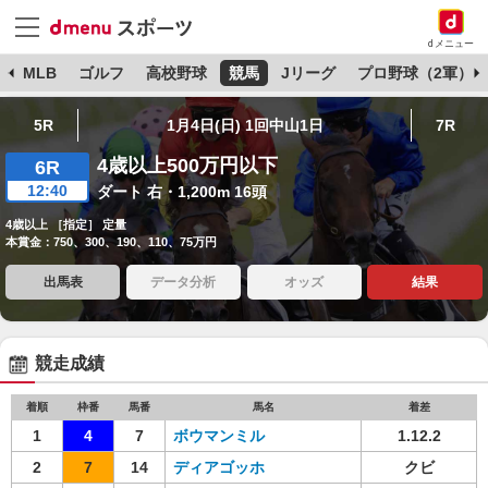
dメニュー
球
MLB
ゴルフ
高校野球
競馬
Jリーグ
プロ野球（2軍）
5R
1月4日(日) 1回中山1日
7R
4歳以上500万円以下
6R
12:40
ダート 右・1,200m 16頭
4歳以上 ［指定］ 定量
本賞金：750、300、190、110、75万円
出馬表
データ分析
オッズ
結果
競走成績
着順
枠番
馬番
馬名
着差
1
4
7
ボウマンミル
1.12.2
2
7
14
ディアゴッホ
クビ