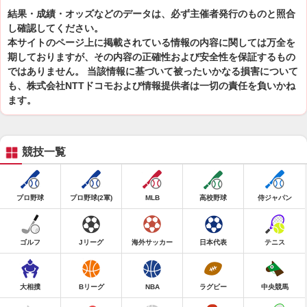
結果・成績・オッズなどのデータは、必ず主催者発行のものと照合
し確認してください。
本サイトのページ上に掲載されている情報の内容に関しては万全を
期しておりますが、その内容の正確性および安全性を保証するもの
ではありません。 当該情報に基づいて被ったいかなる損害について
も、株式会社NTTドコモおよび情報提供者は一切の責任を負いかね
ます。
競技一覧
プロ野球
プロ野球(2軍)
MLB
高校野球
侍ジャパン
ゴルフ
Jリーグ
海外サッカー
日本代表
テニス
大相撲
Bリーグ
NBA
ラグビー
中央競馬