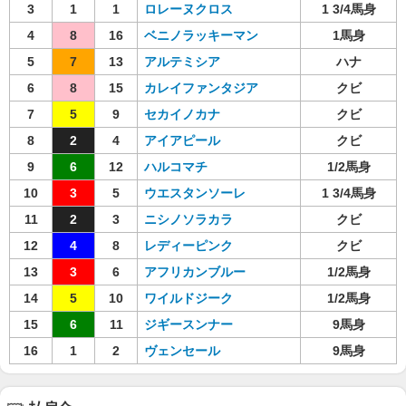
3
1
1
ロレーヌクロス
1 3/4馬身
4
8
16
ベニノラッキーマン
1馬身
5
7
13
アルテミシア
ハナ
6
8
15
カレイファンタジア
クビ
7
5
9
セカイノカナ
クビ
8
2
4
アイアピール
クビ
9
6
12
ハルコマチ
1/2馬身
10
3
5
ウエスタンソーレ
1 3/4馬身
11
2
3
ニシノソラカラ
クビ
12
4
8
レディーピンク
クビ
13
3
6
アフリカンブルー
1/2馬身
14
5
10
ワイルドジーク
1/2馬身
15
6
11
ジギースンナー
9馬身
16
1
2
ヴェンセール
9馬身