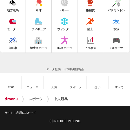
地方競馬
卓球
バレー
格闘技
バドミントン
モーター
フィギュア
ウィンター
陸上
水泳
自転車
学生スポーツ
Doスポーツ
ビジネス
eスポーツ
データ提供：日本中央競馬会
TOP
ニュース
天気
スポーツ
占い
すべて
スポーツ
中央競馬
サイトご利用にあたって
(C) NTT DOCOMO, INC.