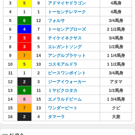
3
5
9
アドマイヤドラゴン
4馬身
4
1
1
トーセンテレマーク
4馬身
5
6
12
フォルサ
3/4馬身
6
4
7
トーセンアプローズ
2 1/2馬身
7
3
6
テイケイネクサス
3/4馬身
8
3
5
エレガントソング
1/2馬身
9
7
14
アングルブラケット
1 1/4馬身
10
5
10
コスモアルドラ
1 1/2馬身
11
1
2
ピースワンポイント
3/4馬身
12
2
3
ジーアイウォーカー
アタマ
13
6
11
ミヤビクロタカ
1/2馬身
14
8
15
エメラルドビーム
1 3/4馬身
15
7
13
ワンダービート
クビ
16
2
4
タマーラ
大差