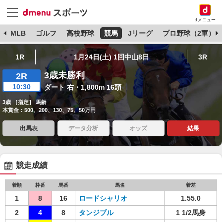
dメニュー
球
MLB
ゴルフ
高校野球
競馬
Jリーグ
プロ野球（2軍）
1R
1月24日(土) 1回中山8日
3R
3歳未勝利
2R
10:30
ダート 右・1,800m 16頭
3歳 ［指定］ 馬齢
本賞金：500、200、130、75、50万円
出馬表
データ分析
オッズ
結果
競走成績
着順
枠番
馬番
馬名
着差
1
8
16
ロードシャリオ
1.55.0
2
4
8
タンジブル
1 1/2馬身