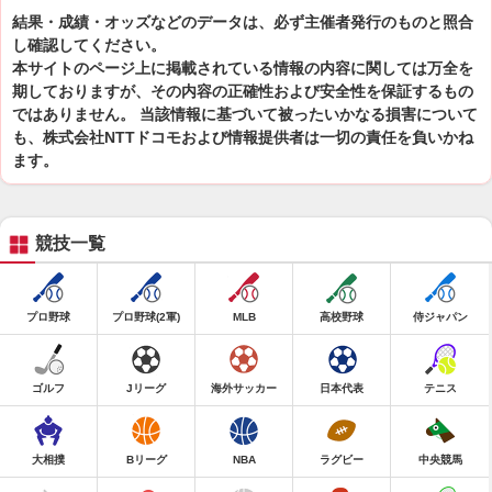
結果・成績・オッズなどのデータは、必ず主催者発行のものと照合
し確認してください。
本サイトのページ上に掲載されている情報の内容に関しては万全を
期しておりますが、その内容の正確性および安全性を保証するもの
ではありません。 当該情報に基づいて被ったいかなる損害について
も、株式会社NTTドコモおよび情報提供者は一切の責任を負いかね
ます。
競技一覧
プロ野球
プロ野球(2軍)
MLB
高校野球
侍ジャパン
ゴルフ
Jリーグ
海外サッカー
日本代表
テニス
大相撲
Bリーグ
NBA
ラグビー
中央競馬