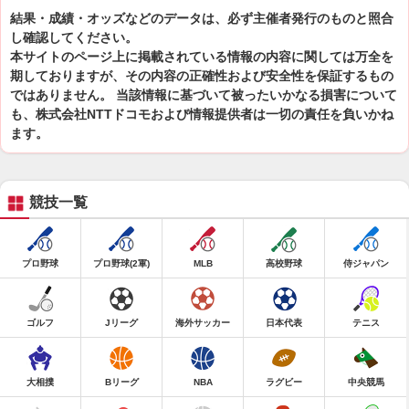
結果・成績・オッズなどのデータは、必ず主催者発行のものと照合
し確認してください。
本サイトのページ上に掲載されている情報の内容に関しては万全を
期しておりますが、その内容の正確性および安全性を保証するもの
ではありません。 当該情報に基づいて被ったいかなる損害について
も、株式会社NTTドコモおよび情報提供者は一切の責任を負いかね
ます。
競技一覧
プロ野球
プロ野球(2軍)
MLB
高校野球
侍ジャパン
ゴルフ
Jリーグ
海外サッカー
日本代表
テニス
大相撲
Bリーグ
NBA
ラグビー
中央競馬