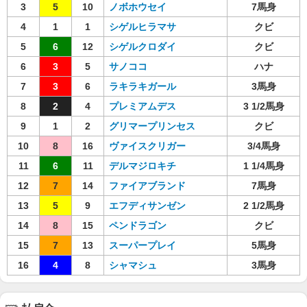
3
5
10
ノボホウセイ
7馬身
4
1
1
シゲルヒラマサ
クビ
5
6
12
シゲルクロダイ
クビ
6
3
5
サノココ
ハナ
7
3
6
ラキラキガール
3馬身
8
2
4
プレミアムデス
3 1/2馬身
9
1
2
グリマープリンセス
クビ
10
8
16
ヴァイスクリガー
3/4馬身
11
6
11
デルマジロキチ
1 1/4馬身
12
7
14
ファイアブランド
7馬身
13
5
9
エフディサンゼン
2 1/2馬身
14
8
15
ペンドラゴン
クビ
15
7
13
スーパープレイ
5馬身
16
4
8
シャマシュ
3馬身