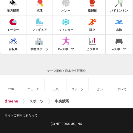
地方競馬
卓球
バレー
格闘技
バドミントン
モーター
フィギュア
ウィンター
陸上
水泳
自転車
学生スポーツ
Doスポーツ
ビジネス
eスポーツ
データ提供：日本中央競馬会
TOP
ニュース
天気
スポーツ
占い
すべて
スポーツ
中央競馬
サイトご利用にあたって
(C) NTT DOCOMO, INC.