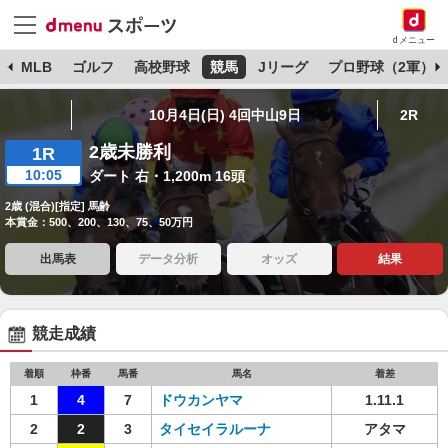
dメニュー
球
MLB
ゴルフ
高校野球
競馬
Jリーグ
プロ野球（2軍）
10月4日(日) 4回中山9日
2R
2歳未勝利
1R
10:05
ダート 右・1,200m 16頭
2歳 (混合)[指定] 馬齢
本賞金：500、200、130、75、50万円
出馬表
データ分析
オッズ
結果
競走成績
着順
枠番
馬番
馬名
着差
1
4
7
ドウカンヤマ
1.11.1
2
2
3
タイセイラルーナ
アタマ