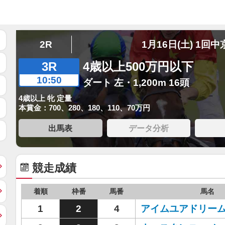
2R
1月16日(土) 1回中
3R
4歳以上500万円以下
10:50
ダート 左・1,200m 16頭
4歳以上 牝 定量
本賞金：700、280、180、110、70万円
出馬表
データ分析
競走成績
着順
枠番
馬番
馬名
1
2
4
アイムユアドリー