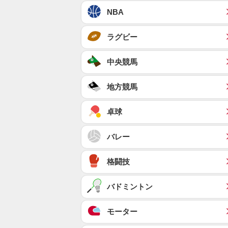
NBA
ラグビー
中央競馬
地方競馬
卓球
バレー
格闘技
バドミントン
モーター