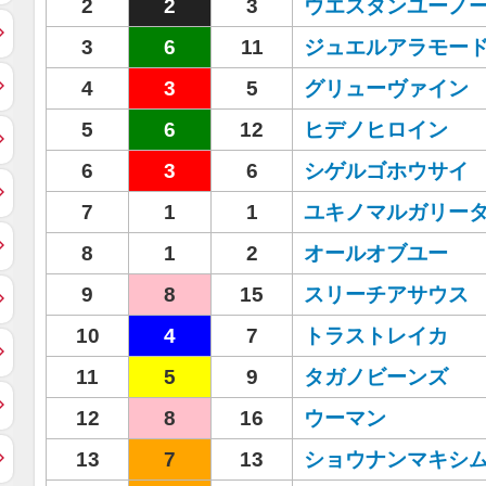
2
2
3
ウエスタンユーノ
3
6
11
ジュエルアラモー
4
3
5
グリューヴァイン
5
6
12
ヒデノヒロイン
6
3
6
シゲルゴホウサイ
7
1
1
ユキノマルガリー
8
1
2
オールオブユー
9
8
15
スリーチアサウス
10
4
7
トラストレイカ
11
5
9
タガノビーンズ
12
8
16
ウーマン
13
7
13
ショウナンマキシ