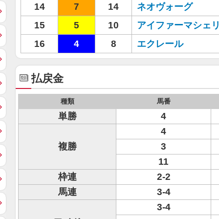
14
7
14
ネオヴォーグ
15
5
10
アイファーマシェ
16
4
8
エクレール
払戻金
種類
馬番
単勝
4
4
複勝
3
11
枠連
2-2
馬連
3-4
3-4