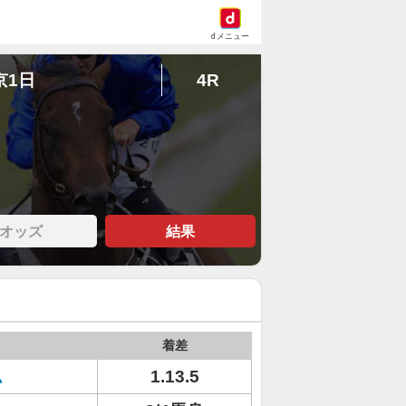
dメニュー
京1日
4R
オッズ
結果
着差
ム
1.13.5