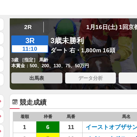
2R
1月16日(土) 1回京
3R
3歳未勝利
11:10
ダート 右・1,800m 16頭
3歳 ［指定］ 馬齢
本賞金：500、200、130、75、50万円
出馬表
データ分析
競走成績
着順
枠番
馬番
馬名
1
6
11
イーストオブザサ