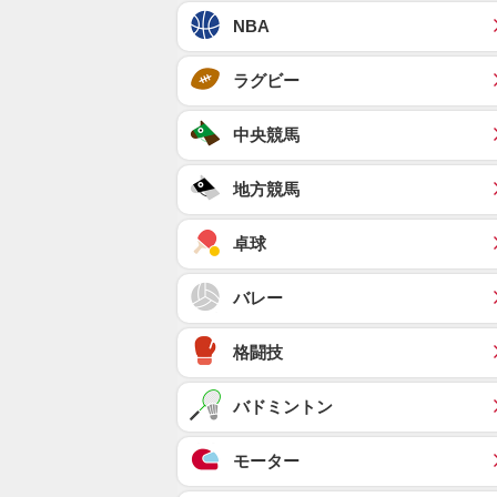
NBA
ラグビー
中央競馬
地方競馬
卓球
バレー
格闘技
バドミントン
モーター