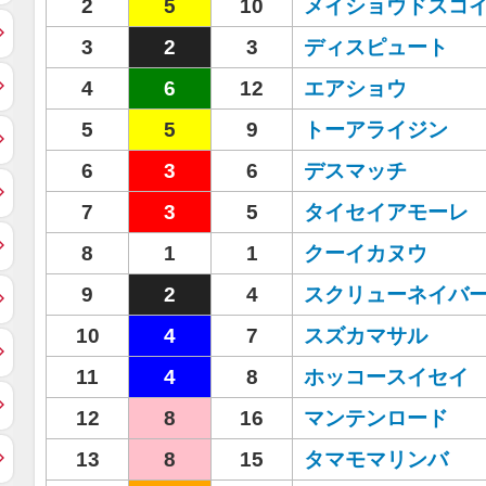
2
5
10
メイショウドスコ
3
2
3
ディスピュート
4
6
12
エアショウ
5
5
9
トーアライジン
6
3
6
デスマッチ
7
3
5
タイセイアモーレ
8
1
1
クーイカヌウ
9
2
4
スクリューネイバ
10
4
7
スズカマサル
11
4
8
ホッコースイセイ
12
8
16
マンテンロード
13
8
15
タマモマリンバ