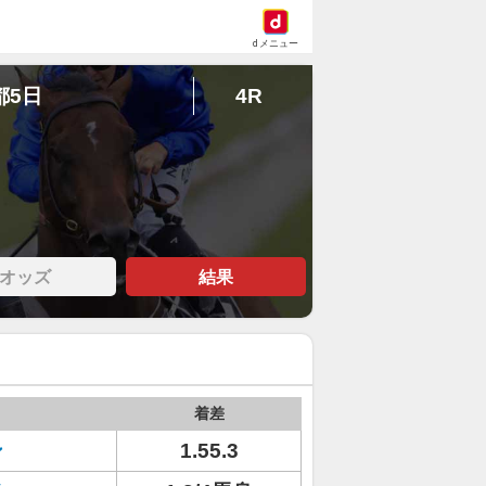
dメニュー
都5日
4R
オッズ
結果
着差
ン
1.55.3