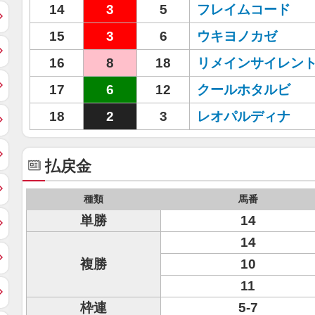
14
3
5
フレイムコード
15
3
6
ウキヨノカゼ
16
8
18
リメインサイレン
17
6
12
クールホタルビ
18
2
3
レオパルディナ
払戻金
種類
馬番
単勝
14
14
複勝
10
11
枠連
5-7