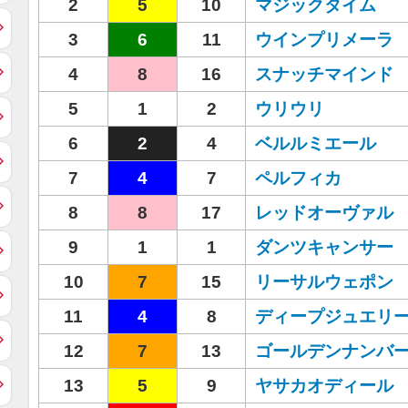
2
5
10
マジックタイム
3
6
11
ウインプリメーラ
4
8
16
スナッチマインド
5
1
2
ウリウリ
6
2
4
ベルルミエール
7
4
7
ペルフィカ
8
8
17
レッドオーヴァル
9
1
1
ダンツキャンサー
10
7
15
リーサルウェポン
11
4
8
ディープジュエリ
12
7
13
ゴールデンナンバ
13
5
9
ヤサカオディール