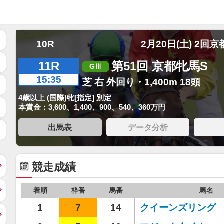
10R
2月20日(土) 2回京
11R
第51回 京都牝馬S
15:35
芝 右 外回り・1,400m 18頭
4歳以上 (国際)牝[指定] 別定
本賞金：3,600、1,400、900、540、360万円
出馬表
データ分析
競走成績
着順
枠番
馬番
馬名
1
7
14
クイーンズリング