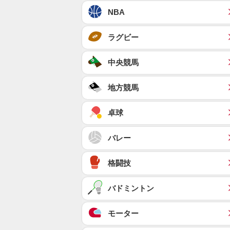
NBA
ラグビー
中央競馬
地方競馬
卓球
バレー
格闘技
バドミントン
モーター