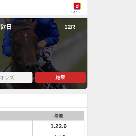
dメニュー
都7日
12R
オッズ
結果
着差
1.22.9