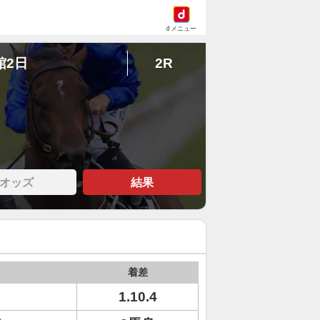
dメニュー
館2日
2R
オッズ
結果
着差
1.10.4