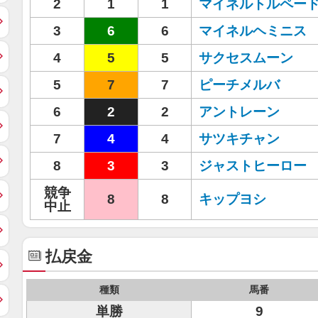
2
1
1
マイネルトルペー
3
6
6
マイネルヘミニス
4
5
5
サクセスムーン
5
7
7
ピーチメルバ
6
2
2
アントレーン
7
4
4
サツキチャン
8
3
3
ジャストヒーロー
競争
8
8
キップヨシ
中止
払戻金
種類
馬番
単勝
9