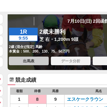
7月10日(日) 2回函
1R
2歳未勝利
9:55
芝 右・1,200m 9頭
2歳 (混合)[指定] 馬齢
本賞金：500、200、130、75、50万円
出馬表
データ分析
競走成績
着順
枠番
馬番
馬名
1
8
9
エスケークラウン