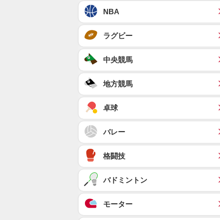
NBA
ラグビー
中央競馬
地方競馬
卓球
バレー
格闘技
バドミントン
モーター