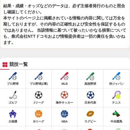
結果・成績・オッズなどのデータは、必ず主催者発行のものと照合
し確認してください。
本サイトのページ上に掲載されている情報の内容に関しては万全を
期しておりますが、その内容の正確性および安全性を保証するもの
ではありません。 当該情報に基づいて被ったいかなる損害について
も、株式会社NTTドコモおよび情報提供者は一切の責任を負いかね
ます。
競技一覧
プロ野球
プロ野球(2軍)
MLB
高校野球
侍ジャパン
ゴルフ
Jリーグ
海外サッカー
日本代表
テニス
大相撲
Bリーグ
NBA
ラグビー
中央競馬