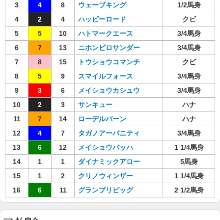
3
4
8
ウェーブキング
1/2馬身
4
2
4
ハッピーロード
クビ
5
5
10
ハトマークエース
3/4馬身
6
7
13
ニホンピロサンダー
3/4馬身
7
8
15
トウショウコマンチ
クビ
8
5
9
スマイルフォース
3/4馬身
9
3
6
メイショウカシュウ
3/4馬身
10
2
3
サンキュー
ハナ
11
7
14
ローデルバーン
ハナ
12
4
7
タガノアーバニティ
3/4馬身
13
6
12
メイショウバッハ
1 1/4馬身
14
1
1
ダイナミックアロー
5馬身
15
1
2
クリノウィンザー
1 1/4馬身
16
6
11
グランプリビッグ
2 1/2馬身