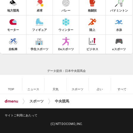
地方競馬
卓球
バレー
格闘技
バドミントン
モーター
フィギュア
ウィンター
陸上
水泳
自転車
学生スポーツ
Doスポーツ
ビジネス
eスポーツ
データ提供：日本中央競馬会
TOP
ニュース
天気
スポーツ
占い
すべて
スポーツ
中央競馬
サイトご利用にあたって
(C) NTT DOCOMO, INC.