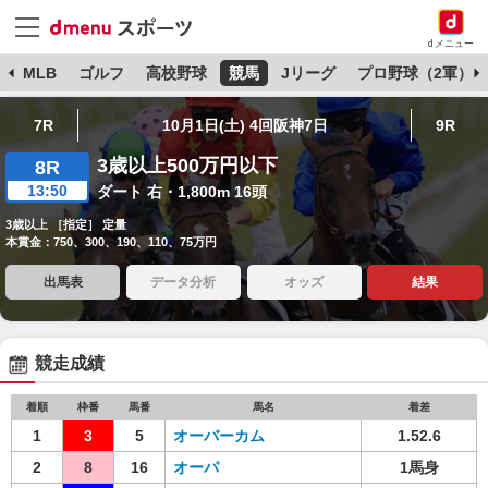
dメニュー
球
MLB
ゴルフ
高校野球
競馬
Jリーグ
プロ野球（2軍）
7R
10月1日(土) 4回阪神7日
9R
3歳以上500万円以下
8R
13:50
ダート 右・1,800m 16頭
3歳以上 ［指定］ 定量
本賞金：750、300、190、110、75万円
出馬表
データ分析
オッズ
結果
競走成績
着順
枠番
馬番
馬名
着差
1
3
5
オーバーカム
1.52.6
2
8
16
オーパ
1馬身