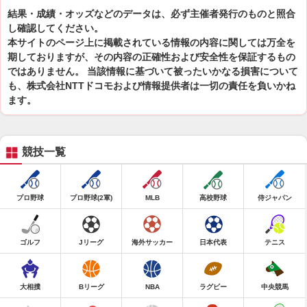
結果・成績・オッズなどのデータは、必ず主催者発行のものと照合
し確認してください。
本サイトのページ上に掲載されている情報の内容に関しては万全を
期しておりますが、その内容の正確性および安全性を保証するもの
ではありません。 当該情報に基づいて被ったいかなる損害について
も、株式会社NTTドコモおよび情報提供者は一切の責任を負いかね
ます。
競技一覧
プロ野球
プロ野球(2軍)
MLB
高校野球
侍ジャパン
ゴルフ
Jリーグ
海外サッカー
日本代表
テニス
大相撲
Bリーグ
NBA
ラグビー
中央競馬