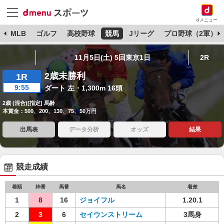
dメニュー
球
MLB
ゴルフ
高校野球
競馬
Jリーグ
プロ野球（2軍）
11月5日(土) 5回東京1日
2R
2歳未勝利
1R
9:55
ダート 左・1,300m 16頭
2歳 (混合)[指定] 馬齢
本賞金：500、200、130、75、50万円
出馬表
データ分析
オッズ
結果
競走成績
着順
枠番
馬番
馬名
着差
1
8
16
ジョイフル
1.20.1
2
3
6
セイウンストリーム
3馬身