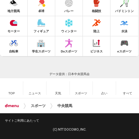
地方競馬
卓球
バレー
格闘技
バドミントン
モーター
フィギュア
ウィンター
陸上
水泳
自転車
学生スポーツ
Doスポーツ
ビジネス
eスポーツ
データ提供：日本中央競馬会
TOP
ニュース
天気
スポーツ
占い
すべて
スポーツ
中央競馬
サイトご利用にあたって
(C) NTT DOCOMO, INC.