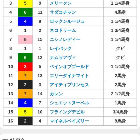
3
5
9
メリークン
1 1/4馬身
4
6
11
サダコチャン
4馬身
5
4
8
ロックンルージュ
1 1/4馬身
6
1
2
ネコドリーム
1 3/4馬身
7
8
15
ニシノレディー
1 1/4馬身
8
1
1
レイバック
クビ
9
6
12
ナムラアヴィ
クビ
10
3
5
ベインオブゴールド
1 1/4馬身
11
7
13
エリーダイナマイト
2馬身
12
2
3
アイティプリンセス
2馬身
13
7
14
カレン
2 1/2馬身
14
4
7
シュエットヌーベル
1馬身
15
5
10
フライングデビル
3/4馬身
16
2
4
マイネルペイズリー
9馬身