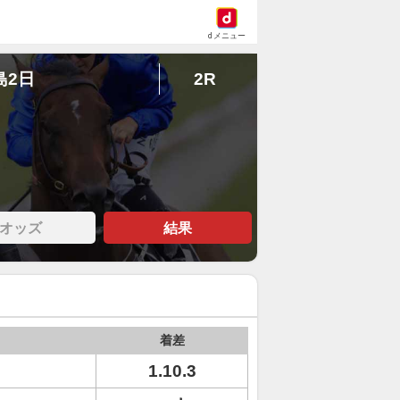
dメニュー
島2日
2R
オッズ
結果
着差
1.10.3