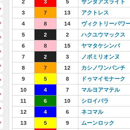
2
3
5
サンタアズライト
3
7
13
アクトレス
4
8
14
ヴィクトリーパワ
5
2
2
ハクユウマックス
6
8
15
ヤマタケシンバ
7
2
3
ノボミリオンヌ
8
7
12
カシノワンパンチ
9
5
8
ドゥマイモナーク
10
4
7
マルヨアマテル
11
6
10
シロイバラ
12
4
6
ネコマル
13
5
9
ムーンロック