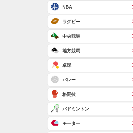
NBA
ラグビー
中央競馬
地方競馬
卓球
バレー
格闘技
バドミントン
モーター