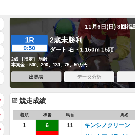
11月6日(日) 3回福
1R
2歳未勝利
9:50
ダート 右・1,150m 15頭
2歳 ［指定］ 馬齢
本賞金：500、200、130、75、50万円
出馬表
データ分析
競走成績
着順
枠番
馬番
馬名
1
6
11
キンシノクリーン