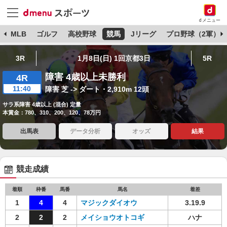
dメニュー
球
MLB
ゴルフ
高校野球
競馬
Jリーグ
プロ野球（2軍）
3R
1月8日(日) 1回京都3日
5R
障害 4歳以上未勝利
4R
11:40
障害 芝 -> ダート・2,910m 12頭
サラ系障害 4歳以上 (混合) 定量
本賞金：780、310、200、120、78万円
出馬表
データ分析
オッズ
結果
競走成績
着順
枠番
馬番
馬名
着差
1
4
4
マジックダイオウ
3.19.9
2
2
2
メイショウオトコギ
ハナ