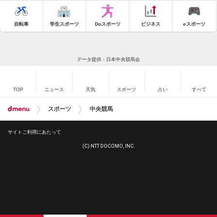
自転車
学生スポーツ
Doスポーツ
ビジネス
eスポーツ
データ提供：日本中央競馬会
TOP
ニュース
天気
スポーツ
占い
すべて
スポーツ
中央競馬
サイトご利用にあたって
(C) NTT DOCOMO, INC.