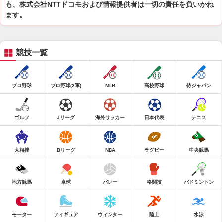
も、株式会社NTTドコモおよび情報提供者は一切の責任を負いかね
ます。
競技一覧
プロ野球
プロ野球(2軍)
MLB
高校野球
侍ジャパン
ゴルフ
Jリーグ
海外サッカー
日本代表
テニス
大相撲
Bリーグ
NBA
ラグビー
中央競馬
地方競馬
卓球
バレー
格闘技
バドミントン
モーター
フィギュア
ウィンター
陸上
水泳