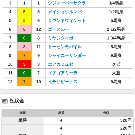
3
1
1
ツジスーパーサクラ
3/4馬身
4
5
5
メイショウルンバ
1/2馬身
5
5
6
サウンドウィケット
5馬身
6
8
12
ゴースルー
2 1/2馬身
7
6
8
ミヤジタイガ
1 3/4馬身
8
8
11
トーセンモバイル
5馬身
9
7
9
シャイニーサンダー
9馬身
10
3
3
エアカミュゼ
クビ
11
6
7
イチゴアミーラ
大差
12
7
10
イチザビーナス
9馬身
払戻金
種類
馬番
金額
単勝
4
520円
4
220円