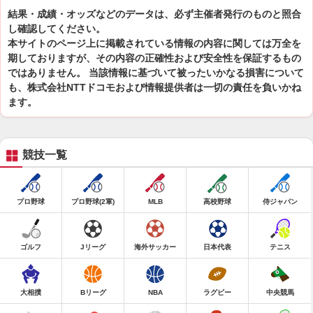
結果・成績・オッズなどのデータは、必ず主催者発行のものと照合
し確認してください。
本サイトのページ上に掲載されている情報の内容に関しては万全を
期しておりますが、その内容の正確性および安全性を保証するもの
ではありません。 当該情報に基づいて被ったいかなる損害について
も、株式会社NTTドコモおよび情報提供者は一切の責任を負いかね
ます。
競技一覧
プロ野球
プロ野球(2軍)
MLB
高校野球
侍ジャパン
ゴルフ
Jリーグ
海外サッカー
日本代表
テニス
大相撲
Bリーグ
NBA
ラグビー
中央競馬