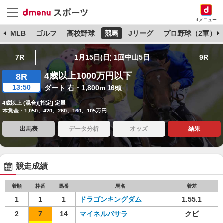
dメニュー
球
MLB
ゴルフ
高校野球
競馬
Jリーグ
プロ野球（2軍）
7R
1月15日(日) 1回中山5日
9R
4歳以上1000万円以下
8R
13:50
ダート 右・1,800m 16頭
4歳以上 (混合)[指定] 定量
本賞金：1,050、420、260、160、105万円
出馬表
データ分析
オッズ
結果
競走成績
着順
枠番
馬番
馬名
着差
1
1
1
ドラゴンキングダム
1.55.1
2
7
14
マイネルバサラ
クビ