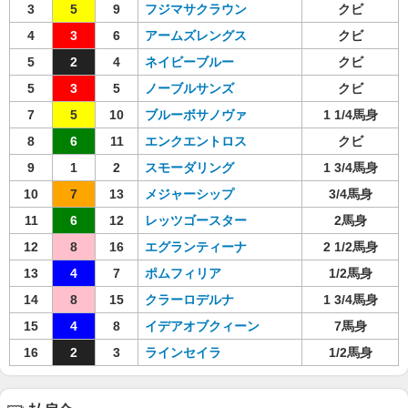
3
5
9
フジマサクラウン
クビ
4
3
6
アームズレングス
クビ
5
2
4
ネイビーブルー
クビ
5
3
5
ノーブルサンズ
クビ
7
5
10
ブルーボサノヴァ
1 1/4馬身
8
6
11
エンクエントロス
クビ
9
1
2
スモーダリング
1 3/4馬身
10
7
13
メジャーシップ
3/4馬身
11
6
12
レッツゴースター
2馬身
12
8
16
エグランティーナ
2 1/2馬身
13
4
7
ポムフィリア
1/2馬身
14
8
15
クラーロデルナ
1 3/4馬身
15
4
8
イデアオブクィーン
7馬身
16
2
3
ラインセイラ
1/2馬身