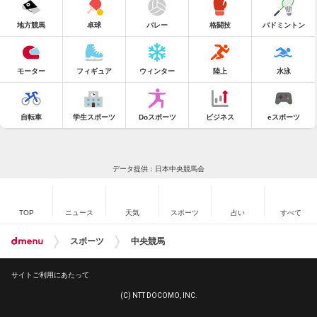
地方競馬
卓球
バレー
格闘技
バドミントン
モーター
フィギュア
ウィンター
陸上
水泳
自転車
学生スポーツ
Doスポーツ
ビジネス
eスポーツ
データ提供：日本中央競馬会
TOP
ニュース
天気
スポーツ
占い
すべて
スポーツ
中央競馬
サイトご利用にあたって
(C) NTT DOCOMO, INC.