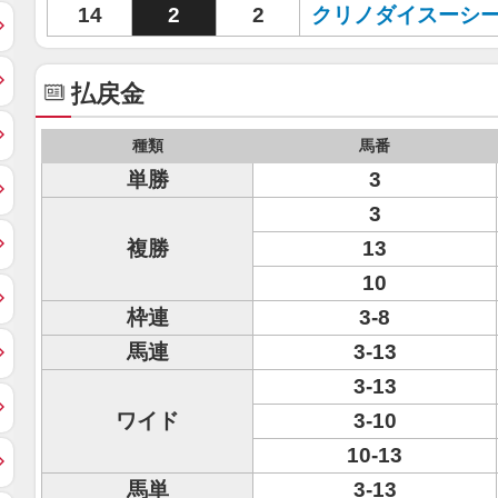
14
2
2
クリノダイスーシ
払戻金
種類
馬番
単勝
3
3
複勝
13
10
枠連
3-8
馬連
3-13
3-13
ワイド
3-10
10-13
馬単
3-13