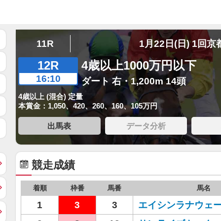
11R
1月22日(日) 1回京
12R
4歳以上1000万円以下
16:10
ダート 右・1,200m 14頭
4歳以上 (混合) 定量
本賞金：1,050、420、260、160、105万円
出馬表
データ分析
競走成績
着順
枠番
馬番
馬名
1
3
3
エイシンラナウェ