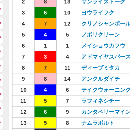
2
8
13
サンライズトーク
3
6
10
ヨウライフク
4
7
12
クリノシャンボー
5
4
5
ノボリクリーン
6
1
1
メイショウカフウ
7
3
4
アドマイヤスパー
8
7
11
ディープミタカ
9
8
14
アンクルダイチ
10
4
6
テイクウォーニン
11
5
7
ラフィネシチー
12
6
9
カンタベリーマイ
13
5
8
ナムラボルト