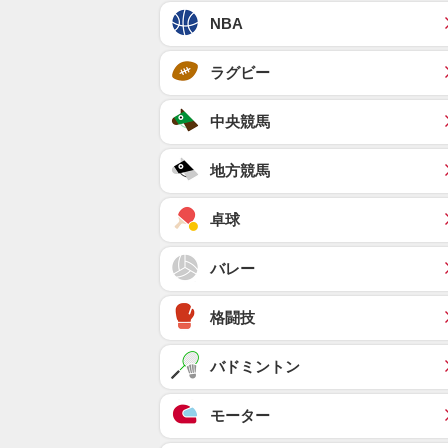
NBA
ラグビー
中央競馬
地方競馬
卓球
バレー
格闘技
バドミントン
モーター