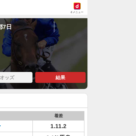
dメニュー
都7日
オッズ
結果
着差
ー
1.11.2