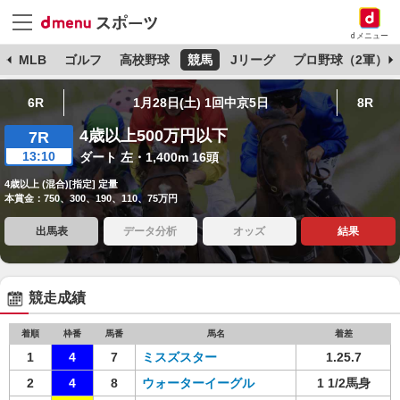
dメニュー
球
MLB
ゴルフ
高校野球
競馬
Jリーグ
プロ野球（2軍）
6R
1月28日(土) 1回中京5日
8R
4歳以上500万円以下
7R
13:10
ダート 左・1,400m 16頭
4歳以上 (混合)[指定] 定量
本賞金：750、300、190、110、75万円
出馬表
データ分析
オッズ
結果
競走成績
着順
枠番
馬番
馬名
着差
1
4
7
ミスズスター
1.25.7
2
4
8
ウォーターイーグル
1 1/2馬身