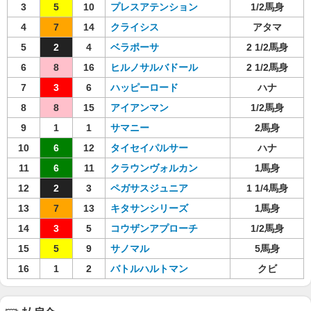
3
5
10
プレスアテンション
1/2馬身
4
7
14
クライシス
アタマ
5
2
4
ベラポーサ
2 1/2馬身
6
8
16
ヒルノサルバドール
2 1/2馬身
7
3
6
ハッピーロード
ハナ
8
8
15
アイアンマン
1/2馬身
9
1
1
サマニー
2馬身
10
6
12
タイセイパルサー
ハナ
11
6
11
クラウンヴォルカン
1馬身
12
2
3
ペガサスジュニア
1 1/4馬身
13
7
13
キタサンシリーズ
1馬身
14
3
5
コウザンアプローチ
1/2馬身
15
5
9
サノマル
5馬身
16
1
2
バトルハルトマン
クビ