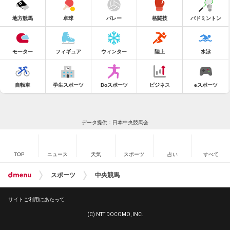
地方競馬
卓球
バレー
格闘技
バドミントン
モーター
フィギュア
ウィンター
陸上
水泳
自転車
学生スポーツ
Doスポーツ
ビジネス
eスポーツ
データ提供：日本中央競馬会
TOP
ニュース
天気
スポーツ
占い
すべて
スポーツ
中央競馬
サイトご利用にあたって
(C) NTT DOCOMO, INC.