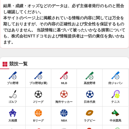
結果・成績・オッズなどのデータは、必ず主催者発行のものと照合
し確認してください。
本サイトのページ上に掲載されている情報の内容に関しては万全を
期しておりますが、その内容の正確性および安全性を保証するもの
ではありません。 当該情報に基づいて被ったいかなる損害について
も、株式会社NTTドコモおよび情報提供者は一切の責任を負いかね
ます。
競技一覧
プロ野球
プロ野球(2軍)
MLB
高校野球
侍ジャパン
ゴルフ
Jリーグ
海外サッカー
日本代表
テニス
大相撲
Bリーグ
NBA
ラグビー
中央競馬