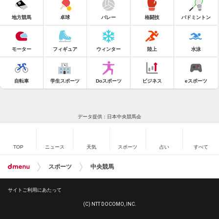
地方競馬
卓球
バレー
格闘技
バドミントン
モーター
フィギュア
ウィンター
陸上
水泳
自転車
学生スポーツ
Doスポーツ
ビジネス
eスポーツ
データ提供：日本中央競馬会
TOP
ニュース
天気
スポーツ
占い
すべて
スポーツ
中央競馬
サイトご利用にあたって
(C) NTT DOCOMO, INC.