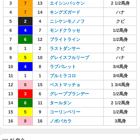
3
7
13
エイシンバッケン
2 1/2馬身
4
7
14
キングズガード
ハナ
5
2
4
ニシケンモノノフ
クビ
6
4
7
モンドクラッセ
1/2馬身
7
6
12
ブライトライン
1/2馬身
8
1
2
ラストダンサー
クビ
9
5
10
グレイスフルリープ
ハナ
10
4
8
ラブバレット
3/4馬身
11
1
1
ブルミラコロ
3/4馬身
12
8
15
ベストマッチョ
1 3/4馬身
13
3
6
グレープブランデー
1/2馬身
14
6
11
タールタン
2 1/2馬身
15
5
9
コーリンベリー
1/2馬身
16
8
16
ノボバカラ
3馬身