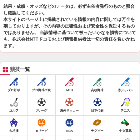
結果・成績・オッズなどのデータは、必ず主催者発行のものと照合
し確認してください。
本サイトのページ上に掲載されている情報の内容に関しては万全を
期しておりますが、その内容の正確性および安全性を保証するもの
ではありません。 当該情報に基づいて被ったいかなる損害について
も、株式会社NTTドコモおよび情報提供者は一切の責任を負いかね
ます。
競技一覧
プロ野球
プロ野球(2軍)
MLB
高校野球
侍ジャパン
ゴルフ
Jリーグ
海外サッカー
日本代表
テニス
大相撲
Bリーグ
NBA
ラグビー
中央競馬