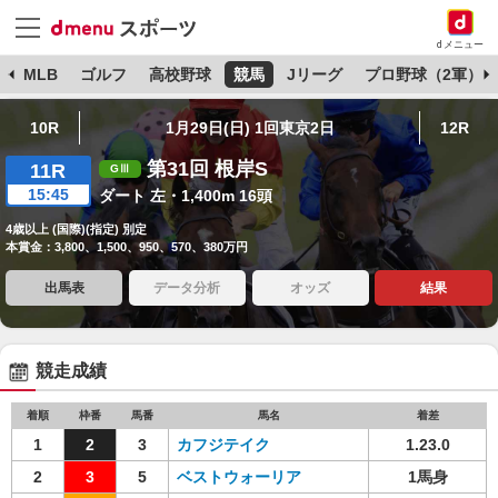
dメニュー
球
MLB
ゴルフ
高校野球
競馬
Jリーグ
プロ野球（2軍）
10R
1月29日(日) 1回東京2日
12R
第31回 根岸S
11R
15:45
ダート 左・1,400m 16頭
4歳以上 (国際)(指定) 別定
本賞金：3,800、1,500、950、570、380万円
出馬表
データ分析
オッズ
結果
競走成績
着順
枠番
馬番
馬名
着差
1
2
3
カフジテイク
1.23.0
2
3
5
ベストウォーリア
1馬身