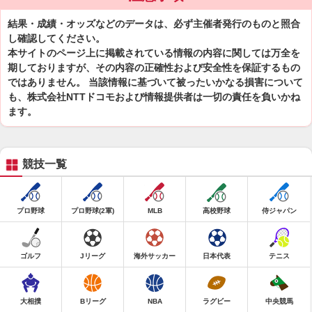
結果・成績・オッズなどのデータは、必ず主催者発行のものと照合
し確認してください。
本サイトのページ上に掲載されている情報の内容に関しては万全を
期しておりますが、その内容の正確性および安全性を保証するもの
ではありません。 当該情報に基づいて被ったいかなる損害について
も、株式会社NTTドコモおよび情報提供者は一切の責任を負いかね
ます。
競技一覧
プロ野球
プロ野球(2軍)
MLB
高校野球
侍ジャパン
ゴルフ
Jリーグ
海外サッカー
日本代表
テニス
大相撲
Bリーグ
NBA
ラグビー
中央競馬