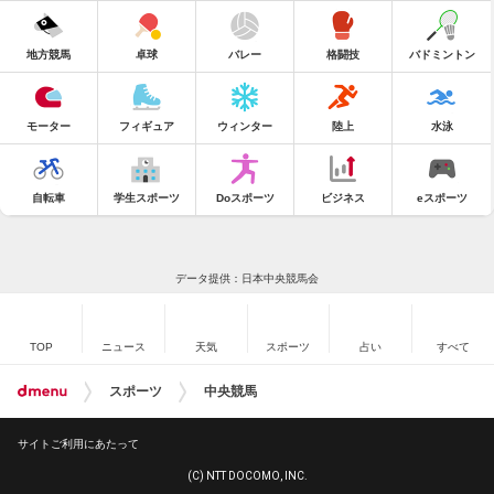
地方競馬
卓球
バレー
格闘技
バドミントン
モーター
フィギュア
ウィンター
陸上
水泳
自転車
学生スポーツ
Doスポーツ
ビジネス
eスポーツ
データ提供：日本中央競馬会
TOP
ニュース
天気
スポーツ
占い
すべて
スポーツ
中央競馬
サイトご利用にあたって
(C) NTT DOCOMO, INC.