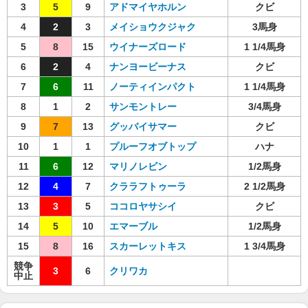
3
5
9
アドマイヤホルン
クビ
4
2
3
メイショウクジャク
3馬身
5
8
15
ウイナーズロード
1 1/4馬身
6
2
4
ナンヨービーナス
クビ
7
6
11
ノーティインパクト
1 1/4馬身
8
1
2
サンモントレー
3/4馬身
9
7
13
グッバイサマー
クビ
10
1
1
プルーフオブトップ
ハナ
11
6
12
マリノレビン
1/2馬身
12
4
7
クララフトゥーラ
2 1/2馬身
13
3
5
ココロヤサシイ
クビ
14
5
10
エマーブル
1/2馬身
15
8
16
スカーレットキス
1 3/4馬身
競争
3
6
クリワカ
中止