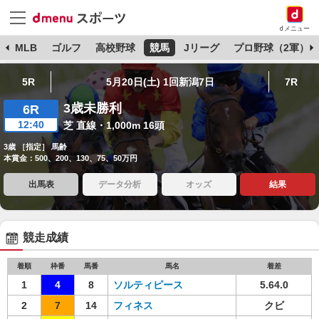
dメニュー
球
MLB
ゴルフ
高校野球
競馬
Jリーグ
プロ野球（2軍）
5R
5月20日(土) 1回新潟7日
7R
3歳未勝利
6R
12:40
芝 直線・1,000m 16頭
3歳 ［指定］ 馬齢
本賞金：500、200、130、75、50万円
出馬表
データ分析
オッズ
結果
競走成績
着順
枠番
馬番
馬名
着差
1
4
8
ソルティピース
5.64.0
2
7
14
フィネス
クビ