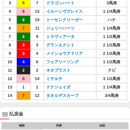
3
5
7
ドラゴンハート
3馬身
4
8
13
イルーシヴグレイス
1 1/4馬身
5
6
10
トーセンクリーガー
ハナ
6
7
11
ジュリーハーツ
1 1/4馬身
7
6
9
トラヴィアータ
1 1/2馬身
8
3
3
グランエクシト
2 1/2馬身
9
3
4
メイショウアドリア
2 1/2馬身
10
4
6
フェアリーソング
1 1/2馬身
11
2
2
ネオブラスト
クビ
12
8
14
ミテルテ
3 1/2馬身
13
1
1
ドナジェイダ
1 1/4馬身
14
7
12
タオルデスカーフ
3/4馬身
払戻金
種類
馬番
金額