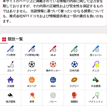
本サイトのページ上に掲載されている情報の内容に関しては万全を
期しておりますが、その内容の正確性および安全性を保証するもの
ではありません。 当該情報に基づいて被ったいかなる損害について
も、株式会社NTTドコモおよび情報提供者は一切の責任を負いかね
ます。
競技一覧
プロ野球
プロ野球(2軍)
MLB
高校野球
侍ジャパン
ゴルフ
Jリーグ
海外サッカー
日本代表
テニス
大相撲
Bリーグ
NBA
ラグビー
中央競馬
地方競馬
卓球
バレー
格闘技
バドミントン