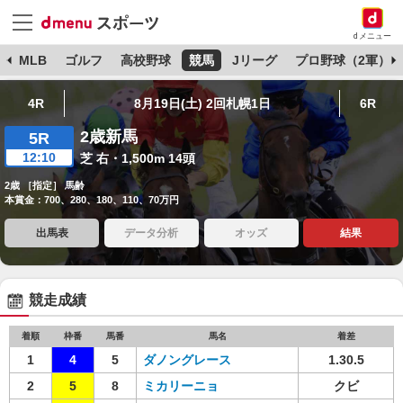
dメニュー
球
MLB
ゴルフ
高校野球
競馬
Jリーグ
プロ野球（2軍）
4R
8月19日(土) 2回札幌1日
6R
2歳新馬
5R
12:10
芝 右・1,500m 14頭
2歳 ［指定］ 馬齢
本賞金：700、280、180、110、70万円
出馬表
データ分析
オッズ
結果
競走成績
着順
枠番
馬番
馬名
着差
1
4
5
ダノングレース
1.30.5
2
5
8
ミカリーニョ
クビ