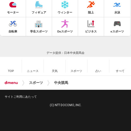
モーター
フィギュア
ウィンター
陸上
水泳
自転車
学生スポーツ
Doスポーツ
ビジネス
eスポーツ
データ提供：日本中央競馬会
TOP
ニュース
天気
スポーツ
占い
すべて
スポーツ
中央競馬
サイトご利用にあたって
(C) NTT DOCOMO, INC.