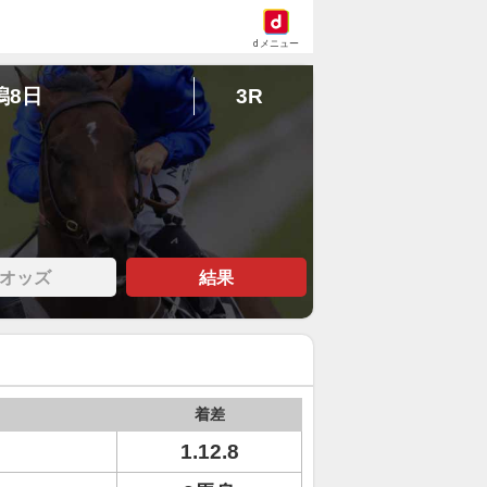
dメニュー
潟8日
3R
オッズ
結果
着差
1.12.8