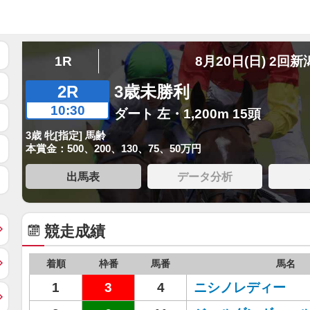
1R
8月20日(日) 2回新
2R
3歳未勝利
10:30
ダート 左・1,200m 15頭
3歳 牝[指定] 馬齢
本賞金：500、200、130、75、50万円
出馬表
データ分析
競走成績
着順
枠番
馬番
馬名
1
3
4
ニシノレディー