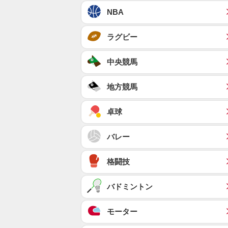
NBA
ラグビー
中央競馬
地方競馬
卓球
バレー
格闘技
バドミントン
モーター