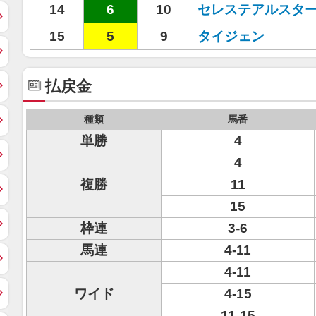
14
6
10
セレステアルスタ
15
5
9
タイジェン
払戻金
種類
馬番
単勝
4
4
複勝
11
15
枠連
3-6
馬連
4-11
4-11
ワイド
4-15
11-15