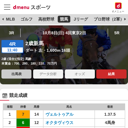
dメニュー
球
MLB
ゴルフ
高校野球
競馬
Jリーグ
プロ野球（2軍）
3R
10月8日(日) 4回東京2日
5R
2歳新馬
4R
11:40
ダート 左・1,600m 16頭
2歳 (混合)[指定] 馬齢
本賞金：700、280、180、110、70万円
出馬表
データ分析
オッズ
結果
競走成績
着順
枠番
馬番
馬名
着差
1
7
14
ヴェルトゥアル
1.37.5
2
6
12
オクタヴィウス
4馬身