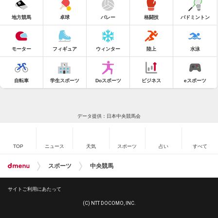
地方競馬
卓球
バレー
格闘技
バドミントン
モーター
フィギュア
ウィンター
陸上
水泳
自転車
学生スポーツ
Doスポーツ
ビジネス
eスポーツ
データ提供：日本中央競馬会
TOP
ニュース
天気
スポーツ
占い
すべて
スポーツ
中央競馬
サイトご利用にあたって
(C) NTT DOCOMO, INC.