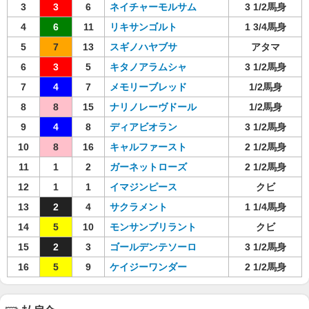
3
3
6
ネイチャーモルサム
3 1/2馬身
4
6
11
リキサンゴルト
1 3/4馬身
5
7
13
スギノハヤブサ
アタマ
6
3
5
キタノアラムシャ
3 1/2馬身
7
4
7
メモリーブレッド
1/2馬身
8
8
15
ナリノレーヴドール
1/2馬身
9
4
8
ディアビオラン
3 1/2馬身
10
8
16
キャルファースト
2 1/2馬身
11
1
2
ガーネットローズ
2 1/2馬身
12
1
1
イマジンピース
クビ
13
2
4
サクラメント
1 1/4馬身
14
5
10
モンサンブリラント
クビ
15
2
3
ゴールデンテソーロ
3 1/2馬身
16
5
9
ケイジーワンダー
2 1/2馬身