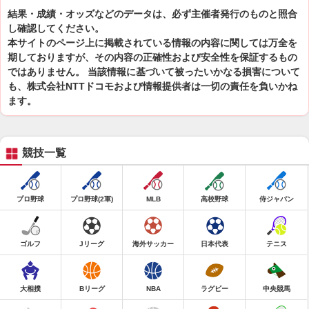
結果・成績・オッズなどのデータは、必ず主催者発行のものと照合
し確認してください。
本サイトのページ上に掲載されている情報の内容に関しては万全を
期しておりますが、その内容の正確性および安全性を保証するもの
ではありません。 当該情報に基づいて被ったいかなる損害について
も、株式会社NTTドコモおよび情報提供者は一切の責任を負いかね
ます。
競技一覧
プロ野球
プロ野球(2軍)
MLB
高校野球
侍ジャパン
ゴルフ
Jリーグ
海外サッカー
日本代表
テニス
大相撲
Bリーグ
NBA
ラグビー
中央競馬