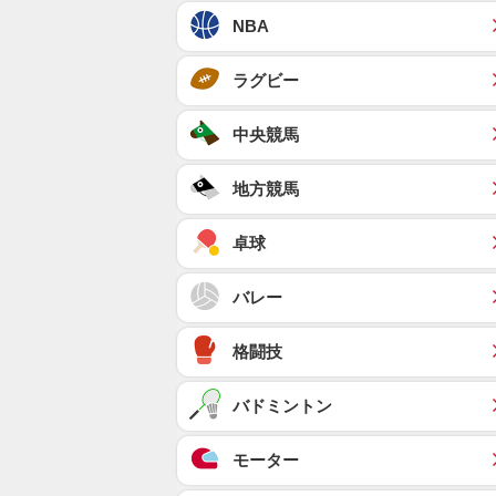
NBA
ラグビー
中央競馬
地方競馬
卓球
バレー
格闘技
バドミントン
モーター