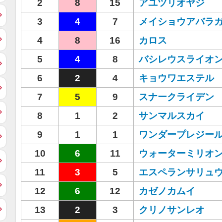
2
8
15
アユツリオヤジ
3
4
7
メイショウアバラ
4
8
16
カロス
5
4
8
バシレウスライオ
6
2
4
キョウワエステル
7
5
9
スナークライデン
8
1
2
サンマルスカイ
9
1
1
ワンダープレジー
10
6
11
ウォーターミリオ
11
3
5
エスペランサリュ
12
6
12
カゼノカムイ
13
2
3
クリノサンレオ