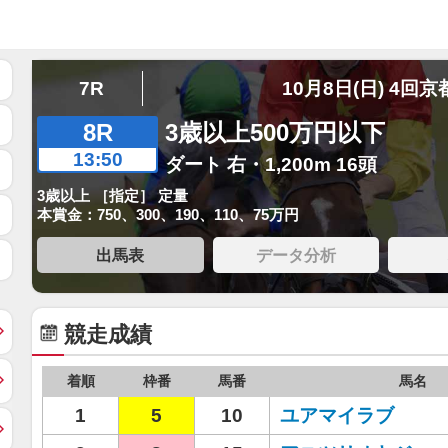
7R
10月8日(日) 4回京
8R
3歳以上500万円以下
13:50
ダート 右・1,200m 16頭
3歳以上 ［指定］ 定量
本賞金：750、300、190、110、75万円
出馬表
データ分析
競走成績
着順
枠番
馬番
馬名
1
5
10
ユアマイラブ