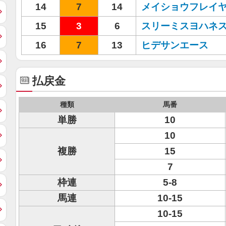
14
7
14
メイショウフレイ
15
3
6
スリーミスヨハネ
16
7
13
ヒデサンエース
払戻金
種類
馬番
単勝
10
10
複勝
15
7
枠連
5-8
馬連
10-15
10-15