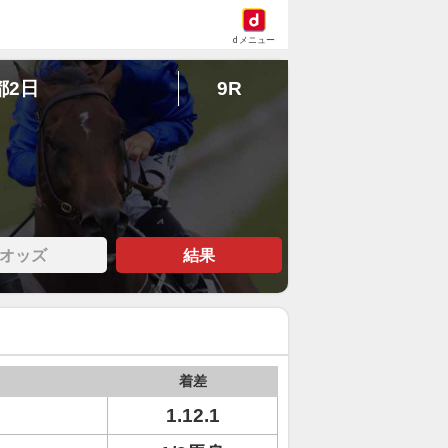
dメニュー
都2日
9R
オッズ
結果
着差
1.12.1