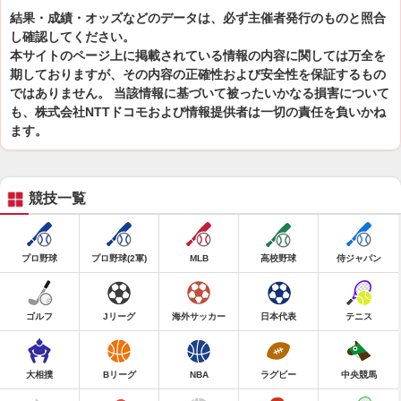
結果・成績・オッズなどのデータは、必ず主催者発行のものと照合
し確認してください。
本サイトのページ上に掲載されている情報の内容に関しては万全を
期しておりますが、その内容の正確性および安全性を保証するもの
ではありません。 当該情報に基づいて被ったいかなる損害について
も、株式会社NTTドコモおよび情報提供者は一切の責任を負いかね
ます。
競技一覧
プロ野球
プロ野球(2軍)
MLB
高校野球
侍ジャパン
ゴルフ
Jリーグ
海外サッカー
日本代表
テニス
大相撲
Bリーグ
NBA
ラグビー
中央競馬