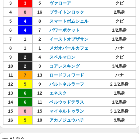
3
3
5
ヴァローア
クビ
4
8
16
ブライトンロック
2馬身
5
4
8
スマートボムシェル
クビ
6
4
7
パワーポケット
1/2馬身
7
1
2
イーストオブザサン
1/2馬身
8
1
1
メガオパールカフェ
ハナ
9
2
4
スペルマロン
クビ
10
2
3
コアレスキング
3/4馬身
11
7
13
ロードフォワード
ハナ
12
5
9
パルトネルラーフ
2 1/2馬身
13
6
12
エネスク
1馬身
14
6
11
ベルウッドテラス
1/2馬身
15
8
15
マイネルトゥラン
3 1/2馬身
16
5
10
アカノジュウハチ
9馬身