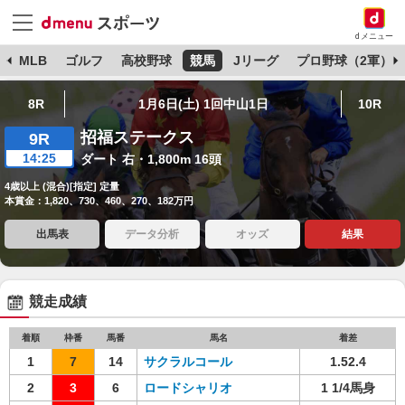
dメニュー
球
MLB
ゴルフ
高校野球
競馬
Jリーグ
プロ野球（2軍）
8R
1月6日(土) 1回中山1日
10R
招福ステークス
9R
14:25
ダート 右・1,800m 16頭
4歳以上 (混合)[指定] 定量
本賞金：1,820、730、460、270、182万円
出馬表
データ分析
オッズ
結果
競走成績
着順
枠番
馬番
馬名
着差
1
7
14
サクラルコール
1.52.4
2
3
6
ロードシャリオ
1 1/4馬身