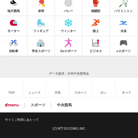
地方競馬
卓球
バレー
格闘技
バドミントン
モーター
フィギュア
ウィンター
陸上
水泳
自転車
学生スポーツ
Doスポーツ
ビジネス
eスポーツ
データ提供：日本中央競馬会
TOP
ニュース
天気
スポーツ
占い
すべて
スポーツ
中央競馬
サイトご利用にあたって
(C) NTT DOCOMO, INC.