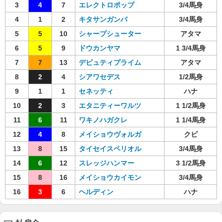
3
4
7
エレクトロポップ
3/4馬身
4
1
2
キタサンガンバ
3/4馬身
5
5
10
シャープシューター
アタマ
6
5
9
ドウカンヤマ
1 3/4馬身
7
7
13
デピュティプライム
アタマ
8
2
4
シアワセデス
1/2馬身
9
1
1
セネッティ
ハナ
10
2
3
エタニティーワルツ
1 1/2馬身
11
6
11
ワキノハガクレ
1 1/4馬身
12
4
8
メイショウヴォルガ
クビ
13
8
15
タイセイスペリオル
3/4馬身
14
6
12
スレッジハンマー
3 1/2馬身
15
8
16
メイショウカイモン
3/4馬身
16
3
6
ヘルディン
ハナ