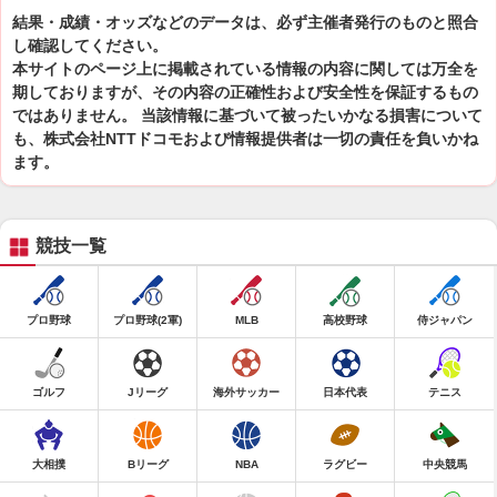
結果・成績・オッズなどのデータは、必ず主催者発行のものと照合
し確認してください。
本サイトのページ上に掲載されている情報の内容に関しては万全を
期しておりますが、その内容の正確性および安全性を保証するもの
ではありません。 当該情報に基づいて被ったいかなる損害について
も、株式会社NTTドコモおよび情報提供者は一切の責任を負いかね
ます。
競技一覧
プロ野球
プロ野球(2軍)
MLB
高校野球
侍ジャパン
ゴルフ
Jリーグ
海外サッカー
日本代表
テニス
大相撲
Bリーグ
NBA
ラグビー
中央競馬