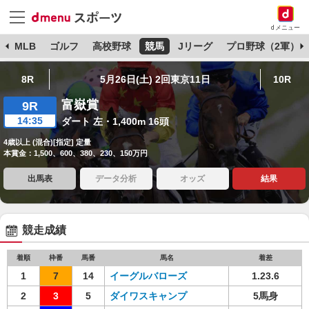
dメニュー
球
MLB
ゴルフ
高校野球
競馬
Jリーグ
プロ野球（2軍）
8R
5月26日(土) 2回東京11日
10R
富嶽賞
9R
14:35
ダート 左・1,400m 16頭
4歳以上 (混合)[指定] 定量
本賞金：1,500、600、380、230、150万円
出馬表
データ分析
オッズ
結果
競走成績
着順
枠番
馬番
馬名
着差
1
7
14
イーグルバローズ
1.23.6
2
3
5
ダイワスキャンプ
5馬身