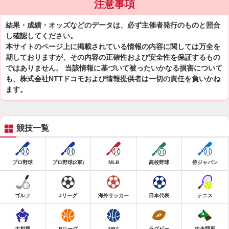
注意事項
結果・成績・オッズなどのデータは、必ず主催者発行のものと照合
し確認してください。
本サイトのページ上に掲載されている情報の内容に関しては万全を
期しておりますが、その内容の正確性および安全性を保証するもの
ではありません。 当該情報に基づいて被ったいかなる損害について
も、株式会社NTTドコモおよび情報提供者は一切の責任を負いかね
ます。
競技一覧
プロ野球
プロ野球(2軍)
MLB
高校野球
侍ジャパン
ゴルフ
Jリーグ
海外サッカー
日本代表
テニス
大相撲
Bリーグ
NBA
ラグビー
中央競馬