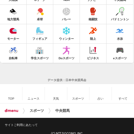
地方競馬
卓球
バレー
格闘技
バドミントン
モーター
フィギュア
ウィンター
陸上
水泳
自転車
学生スポーツ
Doスポーツ
ビジネス
eスポーツ
データ提供：日本中央競馬会
TOP
ニュース
天気
スポーツ
占い
すべて
スポーツ
中央競馬
サイトご利用にあたって
(C) NTT DOCOMO, INC.