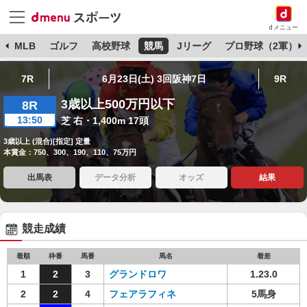
dメニュー
球
MLB
ゴルフ
高校野球
競馬
Jリーグ
プロ野球（2軍）
7R
6月23日(土) 3回阪神7日
9R
3歳以上500万円以下
8R
13:50
芝 右・1,400m 17頭
3歳以上 (混合)[指定] 定量
本賞金：750、300、190、110、75万円
出馬表
データ分析
オッズ
結果
競走成績
着順
枠番
馬番
馬名
着差
1
2
3
グランドロワ
1.23.0
2
2
4
フェアラフィネ
5馬身