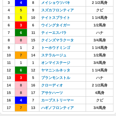
3
4
8
メイショウツバキ
2 1/2馬身
4
5
9
スズカフロンティア
クビ
5
5
10
ナイトスプライト
1 1/4馬身
6
3
6
ウイングタイガー
1/2馬身
7
6
11
ティーエスバラ
ハナ
8
8
15
クインズマラクータ
3/4馬身
9
1
2
トーホウドミンゴ
1 1/4馬身
10
7
14
ステラルージュ
1/2馬身
11
1
1
オンマイステージ
3/4馬身
12
6
12
ヤマニンルネッタ
1 1/4馬身
13
3
5
ブランモンストル
ハナ
14
8
16
クローディオ
2 1/2馬身
15
8
17
アサケハーツ
4馬身
16
4
7
カープストリーマー
クビ
17
7
13
ハギノフロンティア
3/4馬身