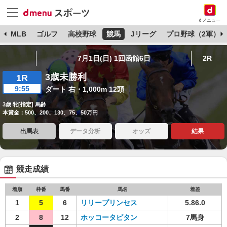
dメニュー
球
MLB
ゴルフ
高校野球
競馬
Jリーグ
プロ野球（2軍）
7月1日(日) 1回函館6日
2R
3歳未勝利
1R
9:55
ダート 右・1,000m 12頭
3歳 牝[指定] 馬齢
本賞金：500、200、130、75、50万円
出馬表
データ分析
オッズ
結果
競走成績
着順
枠番
馬番
馬名
着差
1
5
6
リリープリンセス
5.86.0
2
8
12
ホッコータピタン
7馬身