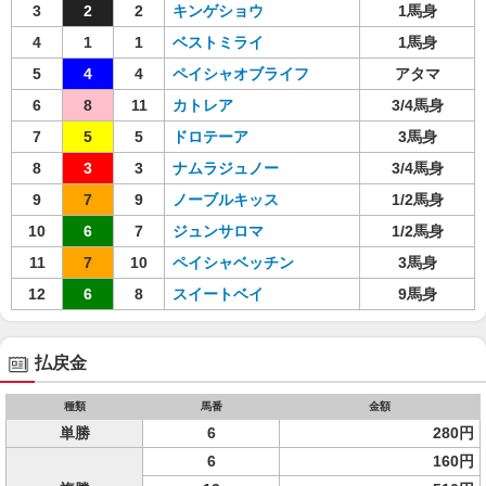
3
2
2
キンゲショウ
1馬身
4
1
1
ベストミライ
1馬身
5
4
4
ペイシャオブライフ
アタマ
6
8
11
カトレア
3/4馬身
7
5
5
ドロテーア
3馬身
8
3
3
ナムラジュノー
3/4馬身
9
7
9
ノーブルキッス
1/2馬身
10
6
7
ジュンサロマ
1/2馬身
11
7
10
ペイシャベッチン
3馬身
12
6
8
スイートベイ
9馬身
払戻金
種類
馬番
金額
単勝
6
280円
6
160円