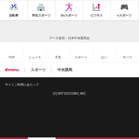
自転車
学生スポーツ
Doスポーツ
ビジネス
eスポーツ
データ提供：日本中央競馬会
TOP
ニュース
天気
スポーツ
占い
すべて
スポーツ
中央競馬
サイトご利用にあたって
(C) NTT DOCOMO, INC.