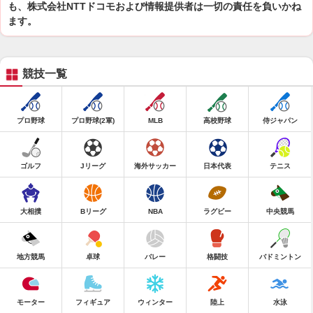
も、株式会社NTTドコモおよび情報提供者は一切の責任を負いかね
ます。
競技一覧
プロ野球
プロ野球(2軍)
MLB
高校野球
侍ジャパン
ゴルフ
Jリーグ
海外サッカー
日本代表
テニス
大相撲
Bリーグ
NBA
ラグビー
中央競馬
地方競馬
卓球
バレー
格闘技
バドミントン
モーター
フィギュア
ウィンター
陸上
水泳