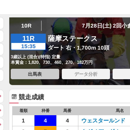
10R
7月28日(土) 2回小
11R
薩摩ステークス
15:35
ダート 右・1,700m 10頭
3歳以上 (混合)(特指) 定量
本賞金：1,820、730、460、270、182万円
出馬表
データ分析
競走成績
着順
枠番
馬番
馬名
1
4
4
ウェスタールンド