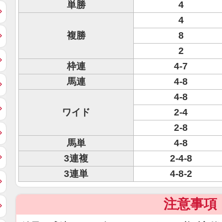
単勝
4
4
複勝
8
2
枠連
4-7
馬連
4-8
4-8
ワイド
2-4
2-8
馬単
4-8
3連複
2-4-8
3連単
4-8-2
注意事項