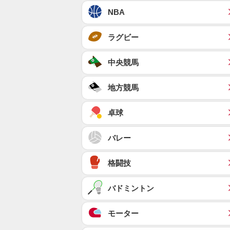
NBA
ラグビー
中央競馬
地方競馬
卓球
バレー
格闘技
バドミントン
モーター