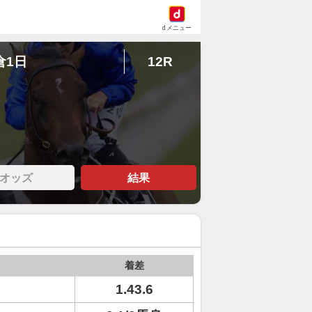
dメニュー
倉1日
12R
オッズ
結果
着差
1.43.6