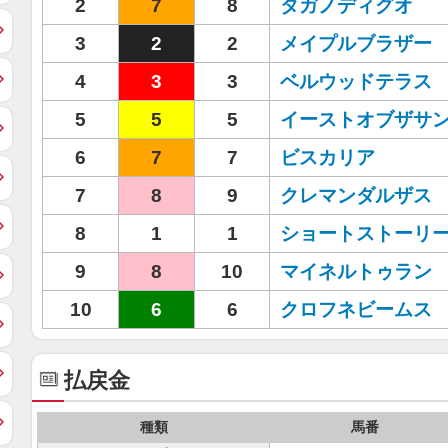
2
7
8
タガノディグオ
3
2
2
メイプルブラザー
4
3
3
ベルウッドテラス
5
5
5
イーストオブザサ
6
7
7
ビスカリア
7
8
9
クレマンダルザス
8
1
1
ショートストーリ
9
8
10
マイネルトゥラン
10
6
6
クロフネビームス
払戻金
種類
馬番