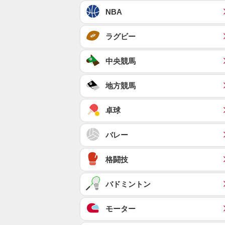
NBA
ラグビー
中央競馬
地方競馬
卓球
バレー
格闘技
バドミントン
モーター