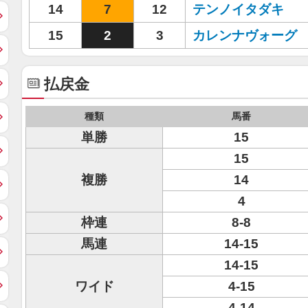
14
7
12
テンノイタダキ
15
2
3
カレンナヴォーグ
払戻金
種類
馬番
単勝
15
15
複勝
14
4
枠連
8-8
馬連
14-15
14-15
ワイド
4-15
4-14