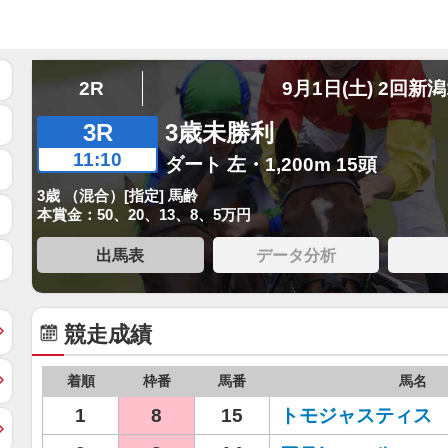
2R
9月1日(土) 2回新潟
3R
3歳未勝利
11:10
ダート 左・1,200m 15頭
3歳 （混合）[指定] 馬齢
本賞金：50、20、13、8、5万円
出馬表
データ分析
競走成績
着順
枠番
馬番
馬名
1
8
15
トモジャスティス