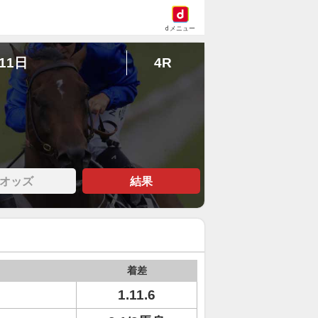
dメニュー
11日
4R
オッズ
結果
着差
1.11.6