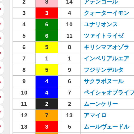
2
8
14
アテンコール
3
3
4
クォーターイモン
4
6
10
ユナリオンス
5
6
11
ツァイトライゼ
6
5
8
キリシマアオゾラ
7
1
1
インペリアルエア
8
5
9
フジサンデルタ
9
4
6
サクラボヌール
10
4
7
ペイシャオブライ
11
2
2
ムーンケリー
12
7
13
アマイロ
13
3
5
ムールヴェードル