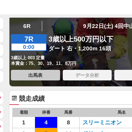
6R
9月22日(土) 4回中
7R
3歳以上500万円以下
0:00
ダート 右・1,200m 16頭
3歳以上 003 定量
本賞金：75、30、19、11、8万円
出馬表
データ分析
競走成績
着順
枠番
馬番
馬名
1
4
8
スリーミニオン