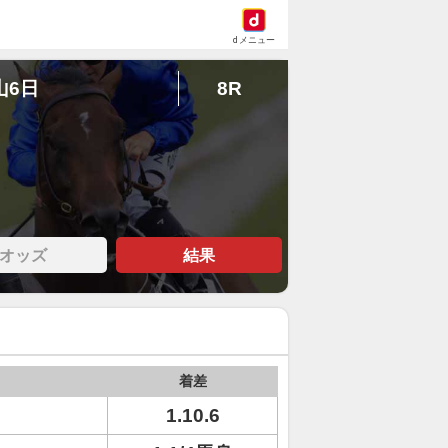
dメニュー
山6日
8R
オッズ
結果
着差
1.10.6