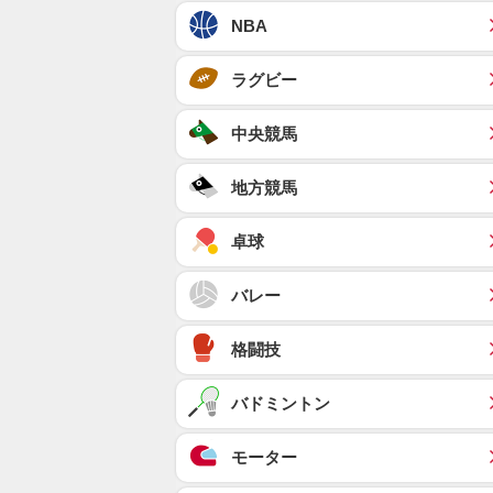
NBA
ラグビー
中央競馬
地方競馬
卓球
バレー
格闘技
バドミントン
モーター