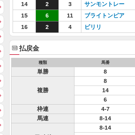
14
2
3
サンモントレー
15
6
11
ブライトンピア
16
2
4
ピリリ
払戻金
種類
馬番
単勝
8
8
複勝
14
6
枠連
4-7
馬連
8-14
8-14