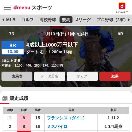
dメニュー
球
MLB
ゴルフ
高校野球
競馬
Jリーグ
プロ野球（2軍）
7R
1月13日(日) 1回中山4日
9R
4歳以上1000万円以下
8R
13:50
ダート 右・1,200m 16頭
4歳以上 定量
本賞金：1,100、440、280、170、110万円
出馬表
データ分析
オッズ
結果
競走成績
着順
枠番
馬番
馬名
着差
1
8
15
フランシスコダイゴ
1.11.2
2
8
16
ミスパイロ
1 1/4馬身