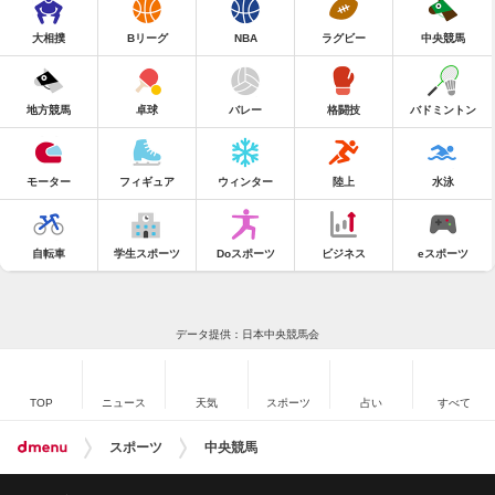
大相撲
Bリーグ
NBA
ラグビー
中央競馬
地方競馬
卓球
バレー
格闘技
バドミントン
モーター
フィギュア
ウィンター
陸上
水泳
自転車
学生スポーツ
Doスポーツ
ビジネス
eスポーツ
データ提供：日本中央競馬会
TOP
ニュース
天気
スポーツ
占い
すべて
スポーツ
中央競馬