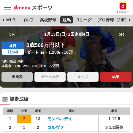
dメニュー
球
MLB
ゴルフ
高校野球
競馬
Jリーグ
プロ野球（2軍）
3R
1月13日(日) 1回京都4日
5R
3歳500万円以下
4R
11:40
ダート 右・1,200m 16頭
3歳 (混合) 馬齢
本賞金：720、290、180、110、72万円
出馬表
データ分析
オッズ
結果
競走成績
着順
枠番
馬番
馬名
着差
1
7
13
モンペルデュ
1.12.5
2
1
2
ゴルヴァ
3 1/2馬身