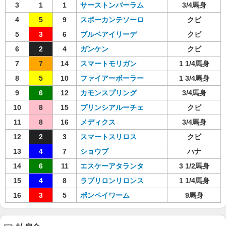
3
1
1
サーストンバーラム
3/4馬身
4
5
9
スポーカンテソーロ
クビ
5
3
6
ブルベアイリーデ
クビ
6
2
4
ガンケン
クビ
7
7
14
スマートモリガン
1 1/4馬身
8
5
10
ファイアーボーラー
1 3/4馬身
9
6
12
カモンスプリング
3/4馬身
10
8
15
プリンシアルーチェ
クビ
11
8
16
メディクス
3/4馬身
12
2
3
スマートスリロス
クビ
13
4
7
ショウブ
ハナ
14
6
11
エスケーアタランタ
3 1/2馬身
15
4
8
ラブリロンリロンス
1 1/4馬身
16
3
5
ポンペイワーム
9馬身