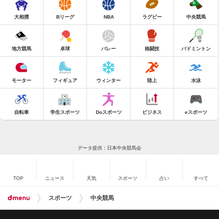
大相撲
Bリーグ
NBA
ラグビー
中央競馬
地方競馬
卓球
バレー
格闘技
バドミントン
モーター
フィギュア
ウィンター
陸上
水泳
自転車
学生スポーツ
Doスポーツ
ビジネス
eスポーツ
データ提供：日本中央競馬会
TOP
ニュース
天気
スポーツ
占い
すべて
スポーツ
中央競馬