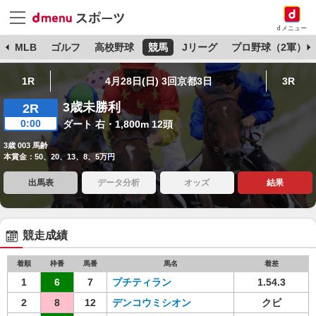
dメニュー
球
MLB
ゴルフ
高校野球
競馬
Jリーグ
プロ野球（2軍）
1R
4月28日(日) 3回京都3日
3R
3歳未勝利
2R
0:00
ダート 右・1,800m 12頭
3歳 003 馬齢
本賞金：50、20、13、8、5万円
出馬表
データ分析
オッズ
結果
競走成績
着順
枠番
馬番
馬名
着差
1
6
7
プチティラン
1.54.3
2
8
12
デンコウミシオン
クビ