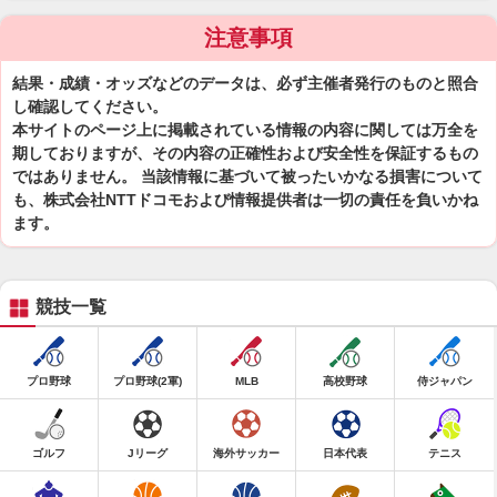
注意事項
結果・成績・オッズなどのデータは、必ず主催者発行のものと照合
し確認してください。
本サイトのページ上に掲載されている情報の内容に関しては万全を
期しておりますが、その内容の正確性および安全性を保証するもの
ではありません。 当該情報に基づいて被ったいかなる損害について
も、株式会社NTTドコモおよび情報提供者は一切の責任を負いかね
ます。
競技一覧
プロ野球
プロ野球(2軍)
MLB
高校野球
侍ジャパン
ゴルフ
Jリーグ
海外サッカー
日本代表
テニス