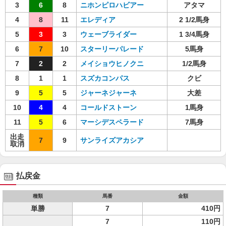
3
6
8
ニホンピロハビアー
アタマ
4
8
11
エレディア
2 1/2馬身
5
3
3
ウェーブライダー
1 3/4馬身
6
7
10
スターリーパレード
5馬身
7
2
2
メイショウヒノクニ
1/2馬身
8
1
1
スズカコンパス
クビ
9
5
5
ジャーネジャーネ
大差
10
4
4
コールドストーン
1馬身
11
5
6
マーシデスペラード
7馬身
出走
7
9
サンライズアカシア
取消
払戻金
種類
馬番
金額
単勝
7
410円
7
110円