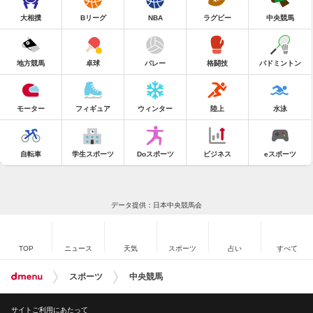
大相撲
Bリーグ
NBA
ラグビー
中央競馬
地方競馬
卓球
バレー
格闘技
バドミントン
モーター
フィギュア
ウィンター
陸上
水泳
自転車
学生スポーツ
Doスポーツ
ビジネス
eスポーツ
データ提供：日本中央競馬会
TOP
ニュース
天気
スポーツ
占い
すべて
スポーツ
中央競馬
サイトご利用にあたって