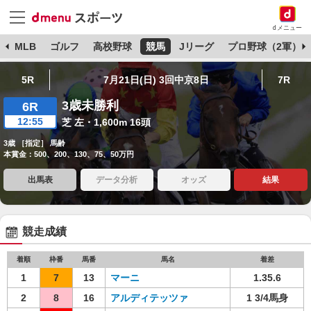
dメニュー
球
MLB
ゴルフ
高校野球
競馬
Jリーグ
プロ野球（2軍）
5R
7月21日(日) 3回中京8日
7R
3歳未勝利
6R
12:55
芝 左・1,600m 16頭
3歳 ［指定］ 馬齢
本賞金：500、200、130、75、50万円
出馬表
データ分析
オッズ
結果
競走成績
着順
枠番
馬番
馬名
着差
1
7
13
マーニ
1.35.6
2
8
16
アルディテッツァ
1 3/4馬身