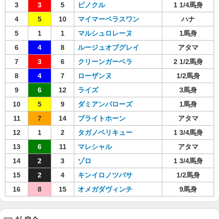
3
3
5
ピノクル
1 1/4馬身
4
5
10
マイマーベラスワン
ハナ
5
1
1
マルシュロレーヌ
1馬身
6
4
8
ルージュオブグレイ
アタマ
7
3
6
クリーンガーベラ
2 1/2馬身
8
4
7
ローザンヌ
1/2馬身
9
6
12
ライズ
3馬身
10
5
9
ダミアンバローズ
1馬身
11
7
14
ブライトホーン
アタマ
12
1
2
タガノベリキュー
1 3/4馬身
13
6
11
マレシャル
アタマ
14
2
3
ゾロ
1 3/4馬身
15
2
4
キンイロノツバサ
1/2馬身
16
8
15
オメガダヴィンチ
9馬身