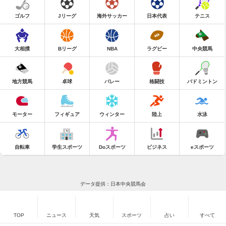
ゴルフ
Jリーグ
海外サッカー
日本代表
テニス
大相撲
Bリーグ
NBA
ラグビー
中央競馬
地方競馬
卓球
バレー
格闘技
バドミントン
モーター
フィギュア
ウィンター
陸上
水泳
自転車
学生スポーツ
Doスポーツ
ビジネス
eスポーツ
データ提供：日本中央競馬会
TOP
ニュース
天気
スポーツ
占い
すべて