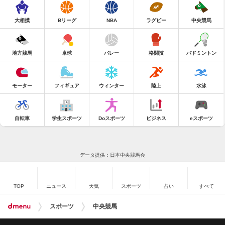
大相撲
Bリーグ
NBA
ラグビー
中央競馬
地方競馬
卓球
バレー
格闘技
バドミントン
モーター
フィギュア
ウィンター
陸上
水泳
自転車
学生スポーツ
Doスポーツ
ビジネス
eスポーツ
データ提供：日本中央競馬会
TOP
ニュース
天気
スポーツ
占い
すべて
スポーツ
中央競馬