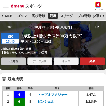
dメニュー
球
MLB
ゴルフ
高校野球
競馬
Jリーグ
プロ野球（2軍）
7R
10月21日(月) 4回東京7日
9R
3歳以上1勝クラス(500万円以下)
8R
13:45
芝 左・1,800m 13頭
3歳以上 (混合)[指定] 定量
本賞金：750、300、190、110、75万円
出馬表
データ分析
オッズ
結果
競走成績
着順
枠番
馬番
馬名
着差
1
4
4
トップオブメジャー
1.47.1
2
6
8
ピンシェル
1/2馬身