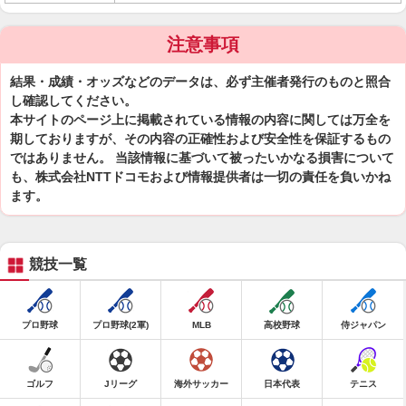
注意事項
結果・成績・オッズなどのデータは、必ず主催者発行のものと照合
し確認してください。
本サイトのページ上に掲載されている情報の内容に関しては万全を
期しておりますが、その内容の正確性および安全性を保証するもの
ではありません。 当該情報に基づいて被ったいかなる損害について
も、株式会社NTTドコモおよび情報提供者は一切の責任を負いかね
ます。
競技一覧
プロ野球
プロ野球(2軍)
MLB
高校野球
侍ジャパン
ゴルフ
Jリーグ
海外サッカー
日本代表
テニス