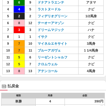
3
6
9
ドナアトラエンテ
アタマ
4
4
5
ラストヌードル
クビ
5
2
2
フィデリオグリーン
1/2馬身
6
8
12
テーオーアマゾン
クビ
7
3
3
ドリームマジック
ハナ
8
1
1
イサク
クビ
9
7
10
マイネルエキサイト
3馬身
10
7
11
ブルーアガヴェ
1 1/4馬身
11
5
6
リーゼントシャルフ
クビ
12
5
7
クロムウェル
クビ
13
8
13
アテンコール
4馬身
払戻金
種類
馬番
金額
単勝
4
390円