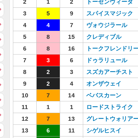
2
1
2
トーセンヴィータ
3
5
9
スパイスマジック
4
4
7
ヴォウジラール
5
8
15
クレディブル
6
8
16
トークフレンドリ
7
3
6
ドゥラリュール
8
2
3
スズカアーチスト
9
2
4
オンザウェイ
10
7
14
ベバスカーン
11
1
1
ロードストライク
12
7
13
グレートウォリア
13
6
11
シゲルヒスイ