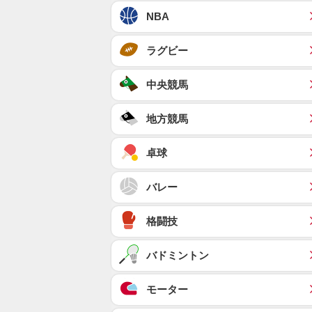
NBA
ラグビー
中央競馬
地方競馬
卓球
バレー
格闘技
バドミントン
モーター