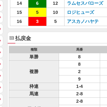
14
6
12
ラムセスバローズ
15
5
10
ロジヒューズ
16
3
5
アスカノハヤテ
払戻金
種類
馬番
単勝
8
8
複勝
2
9
枠連
1-4
馬連
2-8
2-8