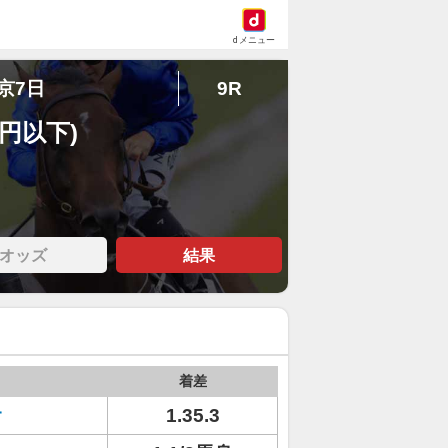
dメニュー
東京7日
9R
万円以下)
オッズ
結果
着差
オ
1.35.3