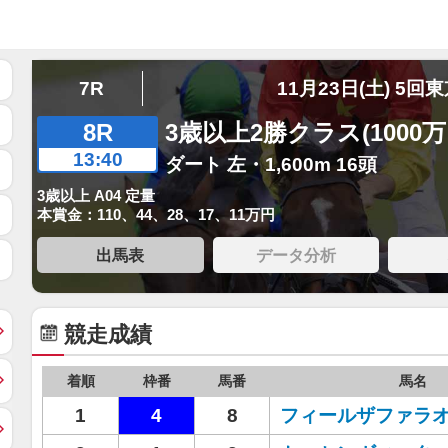
7R
11月23日(土) 5回
8R
3歳以上2勝クラス(1000
13:40
ダート 左・1,600m 16頭
3歳以上 A04 定量
本賞金：110、44、28、17、11万円
出馬表
データ分析
競走成績
着順
枠番
馬番
馬名
1
4
8
フィールザファラ