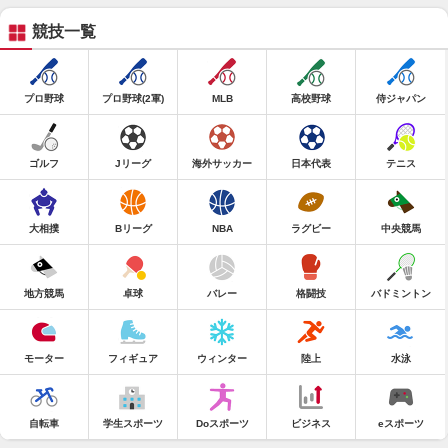
競技一覧
プロ野球
プロ野球(2軍)
MLB
高校野球
侍ジャパン
ゴルフ
Jリーグ
海外サッカー
日本代表
テニス
大相撲
Bリーグ
NBA
ラグビー
中央競馬
地方競馬
卓球
バレー
格闘技
バドミントン
モーター
フィギュア
ウィンター
陸上
水泳
自転車
学生スポーツ
Doスポーツ
ビジネス
eスポーツ