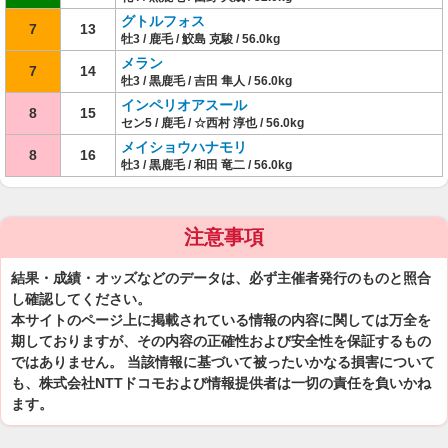
グトルフォス
7
13
牡3 / 鹿毛 / 鮫島 克駿 / 56.0kg
メラン
7
14
牡3 / 黒鹿毛 / 吉田 隼人 / 56.0kg
インペリオアスール
8
15
セン5 / 鹿毛 / ☆西村 淳也 / 56.0kg
メイショウハナモリ
8
16
牡3 / 黒鹿毛 / 和田 竜二 / 56.0kg
注意事項
結果・成績・オッズなどのデータは、必ず主催者発行のものと照合
し確認してください。
本サイトのページ上に掲載されている情報の内容に関しては万全を
期しておりますが、その内容の正確性および安全性を保証するもの
ではありません。 当該情報に基づいて被ったいかなる損害について
も、株式会社NTTドコモおよび情報提供者は一切の責任を負いかね
ます。