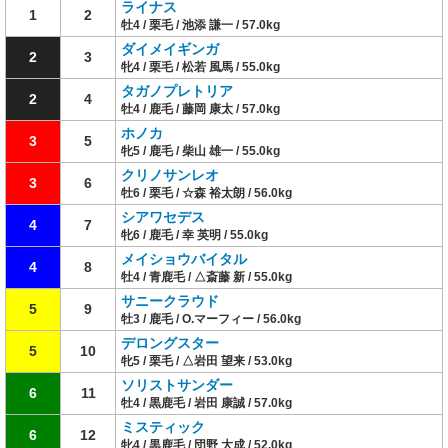
ライナス
1
2
牡4 / 栗毛 / 池添 謙一 / 57.0kg
ダイメイギンガ
2
3
牝4 / 栗毛 / 松若 風馬 / 55.0kg
タガノプレトリア
2
4
牡4 / 鹿毛 / 藤岡 康太 / 57.0kg
ホノカ
3
5
牝5 / 鹿毛 / 柴山 雄一 / 55.0kg
クリノサンレオ
3
6
牡6 / 栗毛 / ☆森 裕太朗 / 56.0kg
シアワセデス
4
7
牝6 / 鹿毛 / 幸 英明 / 55.0kg
メイショウバイタル
4
8
牡4 / 青鹿毛 / △斎藤 新 / 55.0kg
サニークラウド
5
9
牡3 / 鹿毛 / O.マーフィー / 56.0kg
デロングスター
5
10
牝5 / 栗毛 / △岩田 望来 / 53.0kg
ソリストサンダー
6
11
牡4 / 黒鹿毛 / 岩田 康誠 / 57.0kg
ミスティック
6
12
牝4 / 黒鹿毛 / 団野 大成 / 52.0kg