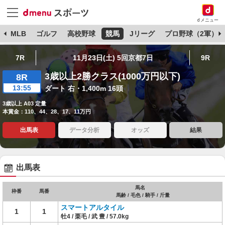
dメニュー
球
MLB
ゴルフ
高校野球
競馬
Jリーグ
プロ野球（2軍）
7R
11月23日(土) 5回京都7日
9R
3歳以上2勝クラス(1000万円以下)
8R
13:55
ダート 右・1,400m 16頭
3歳以上 A03 定量
本賞金：110、44、28、17、11万円
出馬表
データ分析
オッズ
結果
出馬表
馬名
枠番
馬番
馬齢 / 毛色 / 騎手 / 斤量
スマートアルタイル
1
1
牡4 / 栗毛 / 武 豊 / 57.0kg