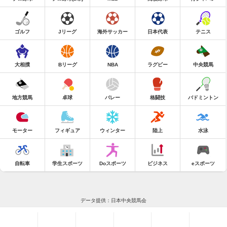
ゴルフ
Jリーグ
海外サッカー
日本代表
テニス
大相撲
Bリーグ
NBA
ラグビー
中央競馬
地方競馬
卓球
バレー
格闘技
バドミントン
モーター
フィギュア
ウィンター
陸上
水泳
自転車
学生スポーツ
Doスポーツ
ビジネス
eスポーツ
データ提供：日本中央競馬会