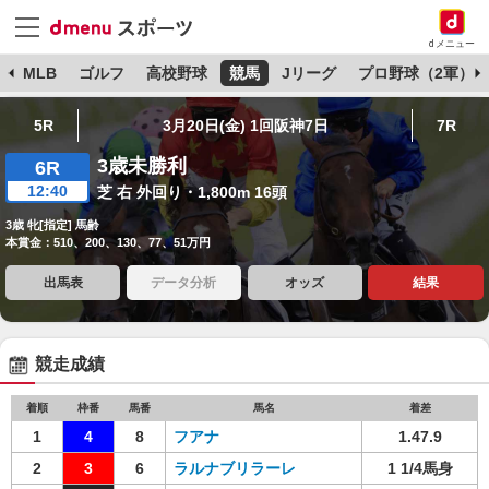
dメニュー
球
MLB
ゴルフ
高校野球
競馬
Jリーグ
プロ野球（2軍）
5R
3月20日(金) 1回阪神7日
7R
3歳未勝利
6R
12:40
芝 右 外回り・1,800m 16頭
3歳 牝[指定] 馬齢
本賞金：510、200、130、77、51万円
出馬表
データ分析
オッズ
結果
競走成績
着順
枠番
馬番
馬名
着差
1
4
8
フアナ
1.47.9
2
3
6
ラルナブリラーレ
1 1/4馬身