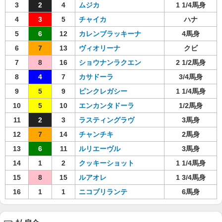
3
2
4
ムジカ
1 1/4馬身
4
3
5
チャイカ
ハナ
5
6
12
カレンブラッキーナ
4馬身
6
7
13
ヴィオリーナ
クビ
7
8
16
ショウナンラクエン
2 1/2馬身
8
4
7
カサドーラ
3/4馬身
9
5
9
ピンクレガシー
1 1/4馬身
10
5
10
エンカンタドーラ
1/2馬身
11
2
3
ラスティングラヴ
3馬身
12
7
14
チャンチキ
2馬身
13
6
11
ルリエーヴル
3馬身
14
1
2
クッキーショット
1 1/4馬身
15
8
15
ルアオレ
1 3/4馬身
16
1
1
ニコブリランテ
6馬身