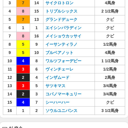
3
7
14
サイクロトロン
4馬身
4
8
15
トリプルシックス
2 1/2馬身
5
7
13
グランドデューク
クビ
6
1
1
エイシンパラディン
クビ
7
8
16
メイショウカッサイ
クビ
8
5
9
イーサンティラノ
1/2馬身
9
5
10
ブルベアノット
4馬身
10
4
8
ワルツフォーデビー
1 1/2馬身
11
3
6
ヴィンチェーレ
1/2馬身
12
2
4
インザムード
2馬身
13
3
5
サツキマス
3/4馬身
14
2
3
コパノマーキュリー
3/4馬身
15
4
7
シーハーハー
クビ
16
1
2
ソウルユニバンス
3 1/2馬身