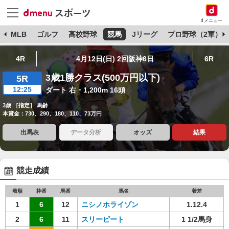
dメニュー
球
MLB
ゴルフ
高校野球
競馬
Jリーグ
プロ野球（2軍）
4R
4月12日(日) 2回阪神6日
6R
3歳1勝クラス(500万円以下)
5R
12:25
ダート 右・1,200m 16頭
3歳 ［指定］ 馬齢
本賞金：730、290、180、110、73万円
出馬表
データ分析
オッズ
結果
競走成績
着順
枠番
馬番
馬名
着差
1
6
12
ニシノホライゾン
1.12.4
2
6
11
スリーピート
1 1/2馬身