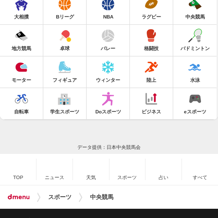
大相撲
Bリーグ
NBA
ラグビー
中央競馬
地方競馬
卓球
バレー
格闘技
バドミントン
モーター
フィギュア
ウィンター
陸上
水泳
自転車
学生スポーツ
Doスポーツ
ビジネス
eスポーツ
データ提供：日本中央競馬会
TOP
ニュース
天気
スポーツ
占い
すべて
スポーツ
中央競馬