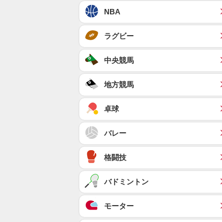
NBA
ラグビー
中央競馬
地方競馬
卓球
バレー
格闘技
バドミントン
モーター