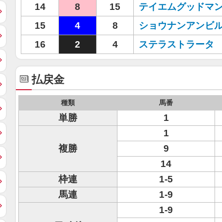
14
8
15
テイエムグッドマ
15
4
8
ショウナンアンビ
16
2
4
ステラストラータ
払戻金
種類
馬番
単勝
1
1
複勝
9
14
枠連
1-5
馬連
1-9
1-9