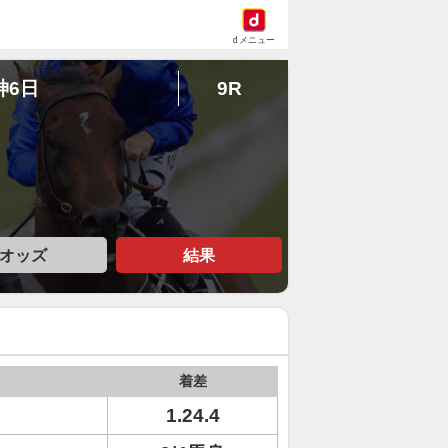
dメニュー
神6日
9R
オッズ
結果
着差
1.24.4