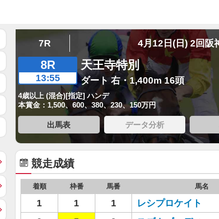
7R
4月12日(日) 2回阪
8R
天王寺特別
13:55
ダート 右・1,400m 16頭
4歳以上 (混合)[指定] ハンデ
本賞金：1,500、600、380、230、150万円
出馬表
データ分析
競走成績
着順
枠番
馬番
馬名
1
1
1
レシプロケイト