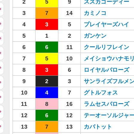
2
5
9
スズカゴーディー
3
7
14
カミノコ
4
3
5
プレイヤーズハイ
5
1
2
ガンケン
6
6
11
クールリフレイン
7
5
10
メイショウハナモ
8
3
6
ロイヤルバローズ
9
2
3
サンライズフルメ
10
4
7
グトルフォス
11
8
16
ラムセスバローズ
12
6
12
テーオーソルジャ
13
7
13
カバトット