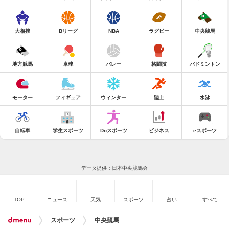
大相撲
Bリーグ
NBA
ラグビー
中央競馬
地方競馬
卓球
バレー
格闘技
バドミントン
モーター
フィギュア
ウィンター
陸上
水泳
自転車
学生スポーツ
Doスポーツ
ビジネス
eスポーツ
データ提供：日本中央競馬会
TOP
ニュース
天気
スポーツ
占い
すべて
スポーツ
中央競馬