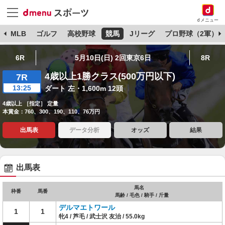
dメニュー
球
MLB
ゴルフ
高校野球
競馬
Jリーグ
プロ野球（2軍）
6R
5月10日(日) 2回東京6日
8R
4歳以上1勝クラス(500万円以下)
7R
13:25
ダート 左・1,600m 12頭
4歳以上 ［指定］ 定量
本賞金：760、300、190、110、76万円
出馬表
データ分析
オッズ
結果
出馬表
馬名
枠番
馬番
馬齢 / 毛色 / 騎手 / 斤量
デルマエトワール
1
1
牝4 / 芦毛 / 武士沢 友治 / 55.0kg