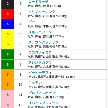
ロードリッチ
2
2
牡4 / 鹿毛 / 武 豊 / 57.0kg
クリノクーニング
3
3
牡5 / 鹿毛 / 江田 照男 / 57.0kg
ゴー
4
4
牡4 / 鹿毛 / 木幡 巧也 / 57.0kg
リネンコジーン
5
5
牡5 / 芦毛 / 吉田 豊 / 57.0kg
クラウンクラシック
5
6
牡5 / 芦毛 / 田辺 裕信 / 57.0kg
ココロノイコロ
6
7
牡5 / 黒鹿毛 / 山田 敬士 / 54.0kg
フレンドカグラ
6
8
牝6 / 鹿毛 / △木幡 育也 / 53.0kg
ビービーデフィ
7
9
セン5 / 黒鹿毛 / 藤井 勘一郎 / 57.0kg
キュアン
7
10
セン4 / 鹿毛 / 伊藤 工真 / 57.0kg
グロリアスホープ
8
11
牡4 / 鹿毛 / 石橋 脩 / 57.0kg
リバーシブルレーン
8
12
牡4 / 青鹿毛 / 大野 拓弥 / 57.0kg