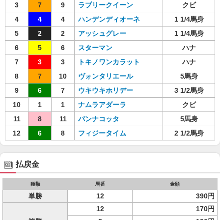
3
7
9
ラブリークイーン
クビ
4
4
4
ハンデンディオーネ
1 1/4馬身
5
2
2
アッシュグレー
1 1/4馬身
6
5
6
スターマン
ハナ
7
3
3
トキノワンカラット
ハナ
8
7
10
ヴォンタリエール
5馬身
9
6
7
ウキウキホリデー
3 1/2馬身
10
1
1
ナムラアダーラ
クビ
11
8
11
パンナコッタ
5馬身
12
6
8
フィジータイム
2 1/2馬身
払戻金
種類
馬番
金額
単勝
12
390円
12
170円