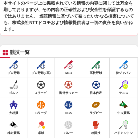
本サイトのページ上に掲載されている情報の内容に関しては万全を
期しておりますが、その内容の正確性および安全性を保証するもの
ではありません。 当該情報に基づいて被ったいかなる損害について
も、株式会社NTTドコモおよび情報提供者は一切の責任を負いかね
ます。
競技一覧
プロ野球
プロ野球(2軍)
MLB
高校野球
侍ジャパン
ゴルフ
Jリーグ
海外サッカー
日本代表
テニス
大相撲
Bリーグ
NBA
ラグビー
中央競馬
地方競馬
卓球
バレー
格闘技
バドミントン