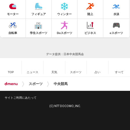
モーター
フィギュア
ウィンター
陸上
水泳
自転車
学生スポーツ
Doスポーツ
ビジネス
eスポーツ
データ提供：日本中央競馬会
TOP
ニュース
天気
スポーツ
占い
すべて
スポーツ
中央競馬
サイトご利用にあたって
(C) NTT DOCOMO, INC.