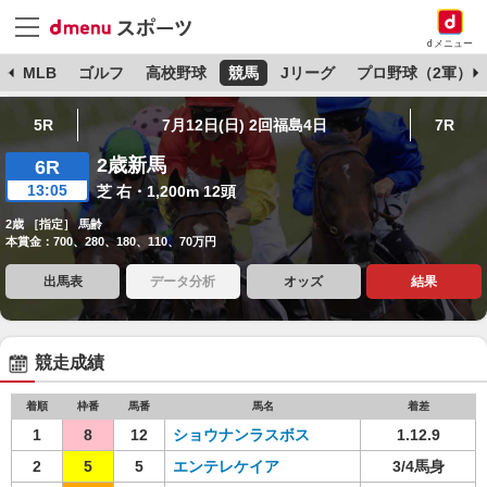
dメニュー
球
MLB
ゴルフ
高校野球
競馬
Jリーグ
プロ野球（2軍）
5R
7月12日(日) 2回福島4日
7R
2歳新馬
6R
13:05
芝 右・1,200m 12頭
2歳 ［指定］ 馬齢
本賞金：700、280、180、110、70万円
出馬表
データ分析
オッズ
結果
競走成績
着順
枠番
馬番
馬名
着差
1
8
12
ショウナンラスボス
1.12.9
2
5
5
エンテレケイア
3/4馬身