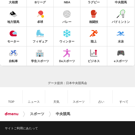
大相撲
Bリーグ
NBA
ラグビー
中央競馬
地方競馬
卓球
バレー
格闘技
バドミントン
モーター
フィギュア
ウィンター
陸上
水泳
自転車
学生スポーツ
Doスポーツ
ビジネス
eスポーツ
データ提供：日本中央競馬会
TOP
ニュース
天気
スポーツ
占い
すべて
スポーツ
中央競馬
サイトご利用にあたって