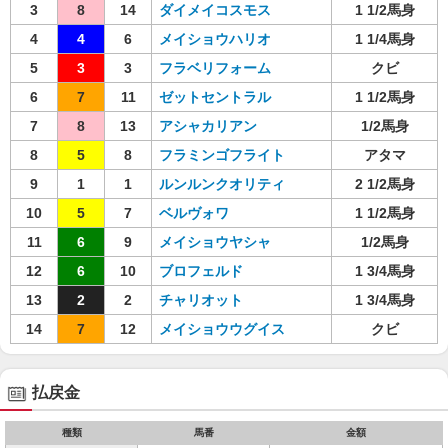
3
8
14
ダイメイコスモス
1 1/2馬身
4
4
6
メイショウハリオ
1 1/4馬身
5
3
3
フラベリフォーム
クビ
6
7
11
ゼットセントラル
1 1/2馬身
7
8
13
アシャカリアン
1/2馬身
8
5
8
フラミンゴフライト
アタマ
9
1
1
ルンルンクオリティ
2 1/2馬身
10
5
7
ベルヴォワ
1 1/2馬身
11
6
9
メイショウヤシャ
1/2馬身
12
6
10
ブロフェルド
1 3/4馬身
13
2
2
チャリオット
1 3/4馬身
14
7
12
メイショウウグイス
クビ
払戻金
種類
馬番
金額