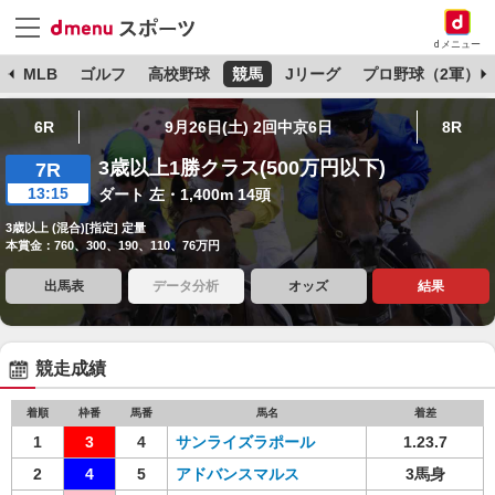
dメニュー
球
MLB
ゴルフ
高校野球
競馬
Jリーグ
プロ野球（2軍）
6R
9月26日(土) 2回中京6日
8R
3歳以上1勝クラス(500万円以下)
7R
13:15
ダート 左・1,400m 14頭
3歳以上 (混合)[指定] 定量
本賞金：760、300、190、110、76万円
出馬表
データ分析
オッズ
結果
競走成績
着順
枠番
馬番
馬名
着差
1
3
4
サンライズラポール
1.23.7
2
4
5
アドバンスマルス
3馬身